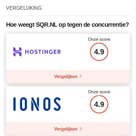
Tarief
$
22.03
VERGELIJKING
CPU
1x Intel Xeon
Meer details
RAM
1,024 MB
Hoe weegt SQR.NL op tegen de concurrentie?
Tarief
$
6.05
Meer details
Onze score
4.9
Meer details
Vergelijken
Onze score
4.9
Vergelijken