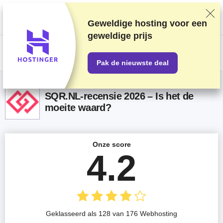
We rangschikken providers op basis van grondige tests en onderzoek,
maar houden ook rekening met feedback van onze lezers en onze
commerciële overeenkomsten met providers. Deze pagina bevat
Geweldige hosting voor een
affiliatelinks.
Openbaarmaking van advertenties
geweldige prijs
US$
Pak de nieuwste deal
SQR.NL-recensie 2026 – Is het de
moeite waard?
Onze score
4.2
Geklasseerd als 128 van 176 Webhosting