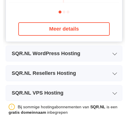
Meer details
SQR.NL WordPress Hosting
Plan naam
WordPress Hosting S
W
SQR.NL Resellers Hosting
Opslagruimte
10GB
Plan naam
Reseller 25
Bandbreedte
Ongelimiteerd
SQR.NL VPS Hosting
Opslagruimte
50GB
Back-up
+
Plan naam
SQR.T1
Bij sommige hostingabonnementen van
SQR.NL
is een
Bandbreedte
Ongelimiteerd
Tarief
$
5.50
gratis domeinnaam
inbegrepen
Opslagruimte
32 GB SSD
Aantal websites
25
Bandbreedte
5 TB