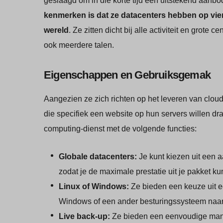
geslaagd om in die korte tijd een uitstekend aanbo
kenmerken is dat ze datacenters hebben op vier
wereld
. Ze zitten dicht bij alle activiteit en gro
ook meerdere talen.
Eigenschappen en Gebruiksgemak
Aangezien ze zich richten op het leveren van clou
die specifiek een website op hun servers willen dra
computing-dienst met de volgende functies:
Globale datacenters:
Je kunt kiezen uit een a
zodat je de maximale prestatie uit je pakket ku
Linux of Windows:
Ze bieden een keuze uit e
Windows of een ander besturingssysteem naar
Live back-up:
Ze bieden een eenvoudige mani