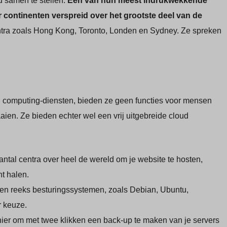
d samen te stellen.
Een van hun meest indrukwekkende
 continenten verspreid over het grootste deel van de
te centra zoals Hong Kong, Toronto, Londen en Sydney. Ze spreken
d computing-diensten, bieden ze geen functies voor mensen
aien. Ze bieden echter wel een vrij uitgebreide cloud
antal centra over heel de wereld om je website te hosten,
nt halen.
en reeks besturingssystemen, zoals Debian, Ubuntu,
 keuze.
er om met twee klikken een back-up te maken van je servers