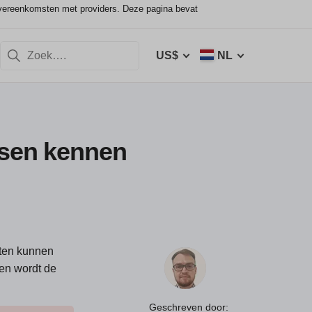
vereenkomsten met providers. Deze pagina bevat
US$
NL
nsen kennen
nten kunnen
ten wordt de
Geschreven door: