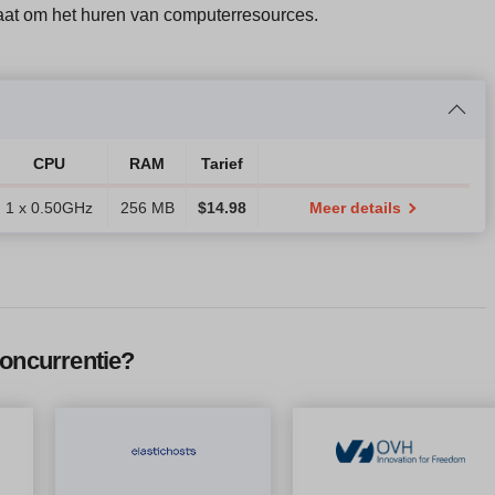
aat om het huren van computerresources.
CPU
RAM
Tarief
1 x 0.50GHz
256 MB
$
14.98
Meer details
concurrentie?