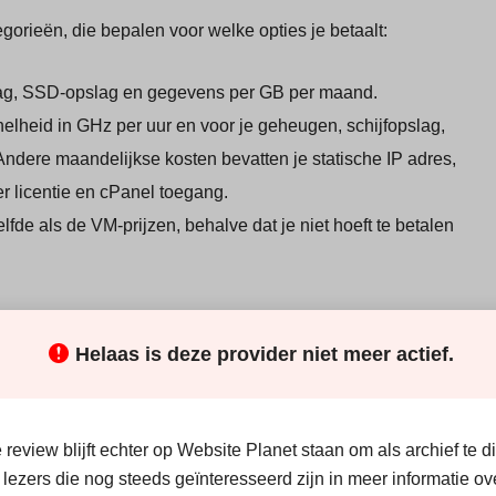
gorieën, die bepalen voor welke opties je betaalt:
lag, SSD-opslag en gegevens per GB per maand.
lheid in GHz per uur en voor je geheugen, schijfopslag,
ere maandelijkse kosten bevatten je statische IP adres,
 licentie en cPanel toegang.
lfde als de VM-prijzen, behalve dat je niet hoeft te betalen
 een prepaid betalingsmethode waarbij je je account oplaadt
Helaas is deze provider niet meer actief.
ijk op kunt maken.
review blijft echter op Website Planet staan om als archief te 
 lezers die nog steeds geïnteresseerd zijn in meer informatie ov