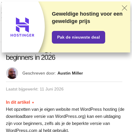
We rangschikken providers op basis van grondige tests en onderzoek,
maar houden ook rekening met feedback van onze lezers en onze
commerciële overeenkomsten met providers. Deze pagina bevat
Geweldige hosting voor een
affiliatelinks.
Openbaarmaking van advertenties
geweldige prijs
US$
Pak de nieuwste deal
8 beste hosting providers voor WordPress
beginners in 2026
Geschreven door:
Austin Miller
Laatst bijgewerkt:
11 Juni 2026
In dit artikel
Het opzetten van je eigen website met WordPress hosting (de
downloadbare versie van WordPress.org) kan een uitdaging
zijn voor beginners, zelfs als je de beperkte versie van
WordPress.com al hebt gebruikt.