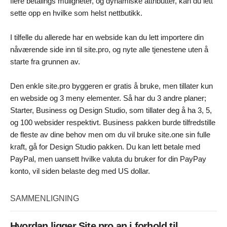
flere betalings muligheter, og dynamiske attributter, kan du lett
sette opp en hvilke som helst nettbutikk.
I tilfelle du allerede har en webside kan du lett importere din
nåværende side inn til site.pro, og nyte alle tjenestene uten å
starte fra grunnen av.
Den enkle site.pro byggeren er gratis å bruke, men tillater kun
en webside og 3 meny elementer. Så har du 3 andre planer;
Starter, Business og Design Studio, som tillater deg å ha 3, 5,
og 100 websider respektivt. Business pakken burde tilfredstille
de fleste av dine behov men om du vil bruke site.one sin fulle
kraft, gå for Design Studio pakken. Du kan lett betale med
PayPal, men uansett hvilke valuta du bruker for din PayPay
konto, vil siden belaste deg med US dollar.
SAMMENLIGNING
Hvordan ligger Site.pro an i forhold til