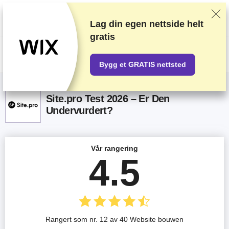
Vi vurderer leverandører basert på omfattende testing og undersøkelser,
men vi tar også hensyn til tilbakemeldinger fra leserne våre og
kommersielle avtaler med leverandører. Denne siden inneholder
Lag din egen nettside helt
affiliatelenker.
Annonseerklæringen
gratis
US$
Bygg et GRATIS nettsted
Site.pro Test 2026 – Er Den
Undervurdert?
Vår rangering
4.5
Rangert som nr. 12 av 40 Website bouwen