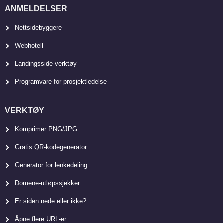
ANMELDELSER
Nettsidebyggere
Webhotell
Landingsside-verktøy
Programvare for prosjektledelse
VERKTØY
Komprimer PNG/JPG
Gratis QR-kodegenerator
Generator for lenkedeling
Domene-utløpssjekker
Er siden nede eller ikke?
Åpne flere URL-er