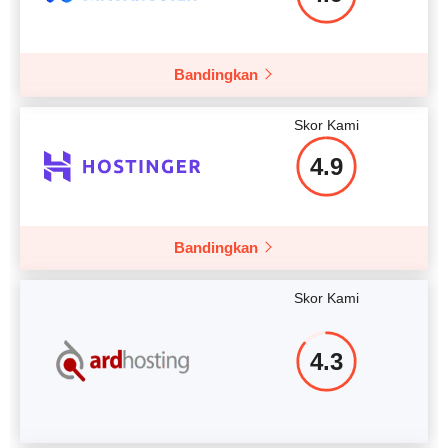
Bandingkan
Lebih rinci lagi
Skor Kami
4.9
Bandingkan
Skor Kami
4.3