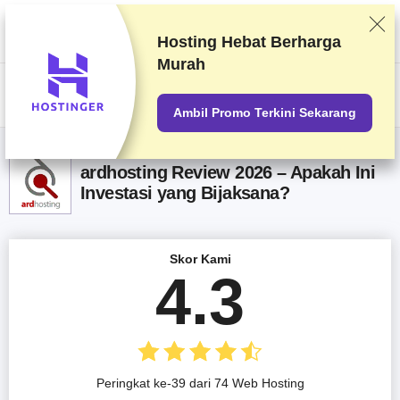
Kami memberi peringkat vendor berdasarkan pengetesan dan penelitian
yang ketat, tetapi juga mempertimbangkan umpan balik Anda dan
perjanjian komersial kami dengan penyedia. Halaman ini berisi tautan
Hosting Hebat
Berharga
afiliasi.
Pengungkapan Iklan
Murah
US$
Ambil Promo Terkini Sekarang
ardhosting Review 2026 – Apakah Ini
Investasi yang Bijaksana?
Skor Kami
4.3
Peringkat ke-39 dari 74 Web Hosting