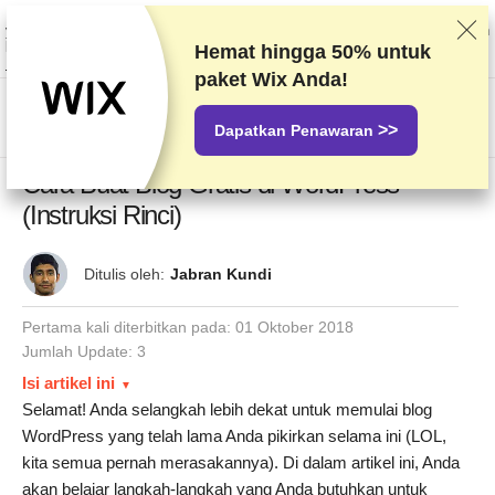
Kami memberi peringkat vendor berdasarkan pengetesan dan penelitian
yang ketat, tetapi juga mempertimbangkan umpan balik Anda dan perjanjian
komersial kami dengan penyedia. Halaman ini berisi tautan afiliasi.
Hemat hingga
50%
untuk
Pengungkapan Iklan
paket Wix Anda!
US$
>>
Dapatkan Penawaran
Cara Buat Blog Gratis di WordPress
(Instruksi Rinci)
Ditulis oleh:
Jabran Kundi
Pertama kali diterbitkan pada:
01 Oktober 2018
Jumlah Update: 3
Isi artikel ini
Selamat! Anda selangkah lebih dekat untuk memulai blog
WordPress yang telah lama Anda pikirkan selama ini (LOL,
kita semua pernah merasakannya). Di dalam artikel ini, Anda
akan belajar langkah-langkah yang Anda butuhkan untuk