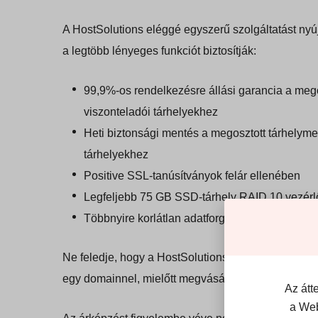
A HostSolutions eléggé egyszerű szolgáltatást nyúj
a legtöbb lényeges funkciót biztosítják:
99,9%-os rendelkezésre állási garancia a meg
viszonteladói tárhelyekhez
Heti biztonsági mentés a megosztott tárhelym
tárhelyekhez
Positive SSL-tanúsítványok felár ellenében
Legfeljebb 75 GB SSD-tárhely RAID 10 vezérl
Többnyire korlátlan adatforgalom tartozik a 
Ne feledje, hogy a HostSolutions
nem nyújt domai
egy domainnel, mielőtt megvásárolná a csomagjaik
Az átt
a Web