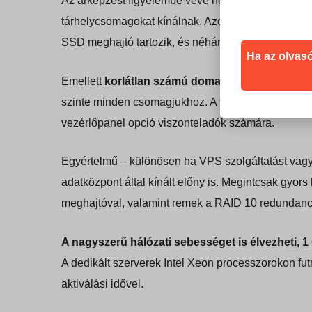
Az árképzést figyelembe véve nem hibáztatom a Ho
tárhelycsomagokat kínálnak. Azonban lenyűgöző, 
SSD meghajtó tartozik, és néhány drágább opció t
Ha az olvasó
Emellett
korlátlan számú domaint, aldomaint, e-
szinte minden csomagjukhoz. A viszonteladóknak c
vezérlőpanel opció viszonteladók számára.
Egyértelmű – különösen ha VPS szolgáltatást vagy d
adatközpont által kínált előny is. Megintcsak gyor
meghajtóval, valamint remek a RAID 10 redundancia 
A nagyszerű hálózati sebességet is élvezheti,
A dedikált szerverek Intel Xeon processzorokon futn
aktiválási idővel.