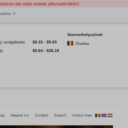
tintson ide más remek alternatívákért.
 száma: 3
Szerverhelyszínek
y szolgáltatás
$
0.33
-
$
5.65
Oradea
ly
$
5.64
-
$
36.18