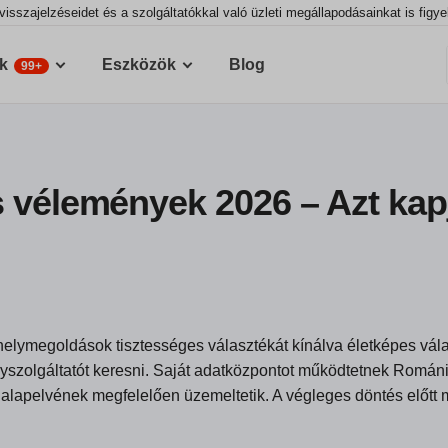
visszajelzéseidet és a szolgáltatókkal való üzleti megállapodásainkat is figy
k
Eszközök
Blog
99+
 vélemények 2026 – Azt kapj
helymegoldások tisztességes választékát kínálva életképes vála
yszolgáltatót keresni. Saját adatközpontot működtetnek Román
s” alapelvének megfelelően üzemeltetik. A végleges döntés előt