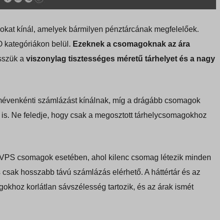
okat kínál, amelyek bármilyen pénztárcának megfelelőek.
 kategóriákon belül.
Ezeknek a csomagoknak az ára
esszük a
viszonylag tisztességes méretű tárhelyet és a nagy
mévenkénti számlázást kínálnak, míg a drágább csomagok
 is. Ne feledje, hogy csak a megosztott tárhelycsomagokhoz
a VPS csomagok esetében, ahol kilenc csomag létezik minden
 csak hosszabb távú számlázás elérhető. A háttértár és az
khoz korlátlan sávszélesség tartozik, és az árak ismét