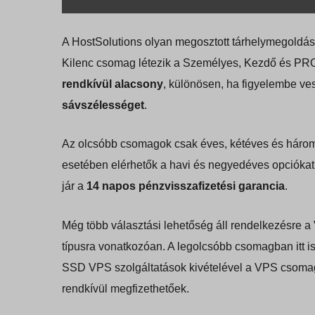
A HostSolutions olyan megosztott tárhelymegoldás
Kilenc csomag létezik a Személyes, Kezdő és PRO
rendkívül alacsony
, különösen, ha figyelembe v
sávszélességet
.
Az olcsóbb csomagok csak éves, kétéves és háro
esetében elérhetők a havi és negyedéves opciókat
jár a
14 napos pénzvisszafizetési garancia
.
Még több választási lehetőség áll rendelkezésre 
típusra vonatkozóan. A legolcsóbb csomagban itt is
SSD VPS szolgáltatások kivételével a VPS csomago
rendkívül megfizethetőek.