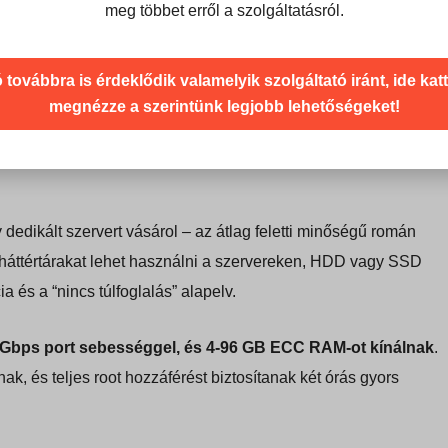
stSolutions cégét azért, hogy viszonylag egyszerű
meg többet erről a szolgáltatásról.
hogy még a legolcsóbb megosztott tárhelycsomagjaikhoz is
udja a RAID 10 redundanciát is.
 továbbra is érdeklődik valamelyik szolgáltató iránt, ide kat
megnézze a szerintünk legjobb lehetőségeket!
mail fiókot, FTP-fiókot és MySQL adatbázist
engedélyeznek
Panel/WHM licenszt biztosítanak, amely az egyik legjobb
edikált szervert vásárol – az átlag feletti minőségű román
s háttértárakat lehet használni a szervereken, HDD vagy SSD
és a “nincs túlfoglalás” alapelv.
 1 Gbps port sebességgel, és 4-96 GB ECC RAM-ot kínálnak
.
ak, és teljes root hozzáférést biztosítanak két órás gyors