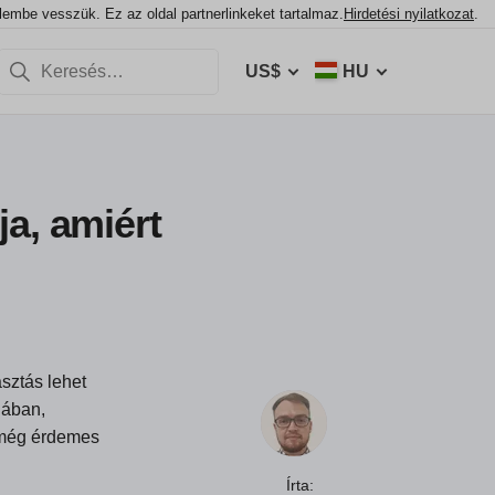
elembe vesszük. Ez az oldal partnerlinkeket tartalmaz.
Hirdetési nyilatkozat
.
US$
HU
a, amiért
sztás lehet
iában,
t még érdemes
Írta: