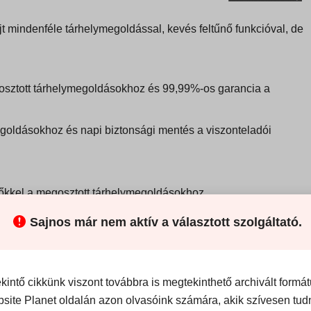
t mindenféle tárhelymegoldással, kevés feltűnő funkcióval, de
osztott tárhelymegoldásokhoz és 99,99%-os garancia a
egoldásokhoz és napi biztonsági mentés a viszonteladói
őkkel a megosztott tárhelymegoldásokhoz
csomagokhoz
Sajnos már nem aktív a választott szolgáltató.
nregisztrációs szolgáltatásokat
, így már rendelkeznie kell
at.
ekintő cikkünk viszont továbbra is megtekinthető archivált form
site Planet oldalán azon olvasóink számára, akik szívesen tu