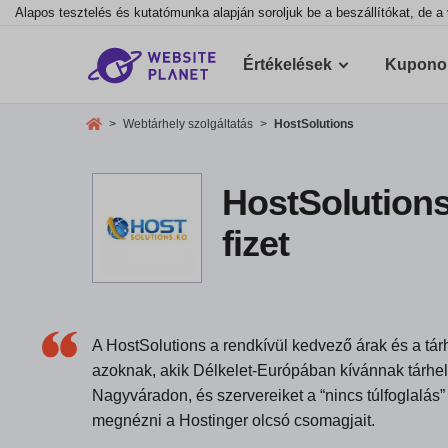
Alapos tesztelés és kutatómunka alapján soroljuk be a beszállítókat, de a 
Értékelések
Kupono
>
Webtárhely szolgáltatás
>
HostSolutions
HostSolutions
fizet
A HostSolutions a rendkívül kedvező árak és a tár
azoknak, akik Délkelet-Európában kívánnak tárhel
Nagyváradon, és szervereiket a “nincs túlfoglalá
megnézni a Hostinger olcsó csomagjait.