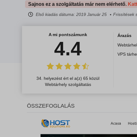
Sajnos ez a szolgáltatás már nem elérhető.
Kat
Első kiadás dátuma:
2019 Január 25
Frissítések
A mi pontszámunk
Árazás
4.4
Webtárhel
VPS tárhe
34. helyezést ért el a(z) 65 közül
Webtárhely szolgáltatás
ÖSSZEFOGLALÁS