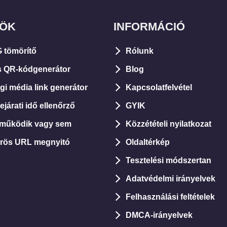
ZÖK
INFORMÁCIÓ
 tömörítő
Rólunk
s QR-kódgenerátor
Blog
i média link generátor
Kapcsolatfelvétel
járati idő ellenőrző
GYIK
 működik vagy sem
Közzétételi nyilatkozat
rös URL megnyitó
Oldaltérkép
Tesztelési módszertan
Adatvédelmi irányelvek
Felhasználási feltételek
DMCA-irányelvek