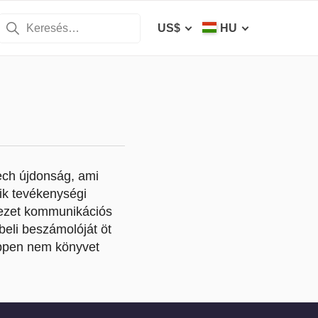
US$
HU
ech újdonság, ami
zik tevékenységi
vezet kommunikációs
beli beszámolóját öt
éppen nem könyvet