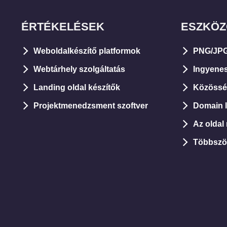
ÉRTÉKELÉSEK
ESZKÖ
Weboldalkészítő platformok
PNG/JPG
Webtárhely szolgáltatás
Ingyene
Landing oldal készítők
Közösség
Projektmenedzsment szoftver
Domain le
Az oldal
Többszö