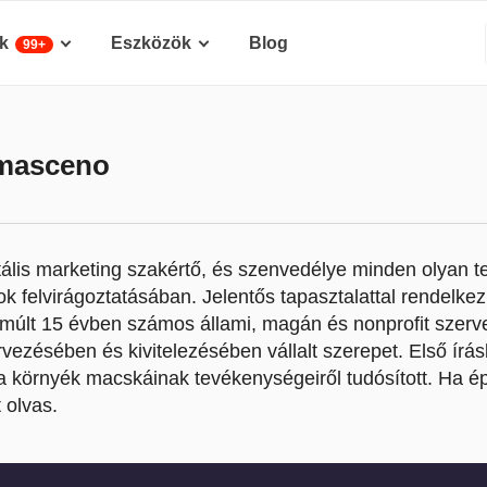
k
Eszközök
Blog
99+
masceno
ális marketing szakértő, és szenvedélye minden olyan t
ok felvirágoztatásában. Jelentős tapasztalattal rendelke
elmúlt 15 évben számos állami, magán és nonprofit szer
vezésében és kivitelezésében vállalt szerepet. Első írás
 a környék macskáinak tevékenységeiről tudósított. Ha 
 olvas.