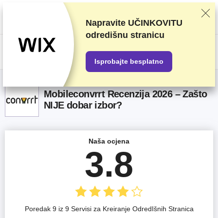
Ocjenjujemo dobavljače na temelju rigoroznog testiranja i istraživanja, ali
također uzimamo u obzir vaše povratne informacije i naše komercijalne
ugovore s pružateljima usluga. Ova stranica sadrži partnerske veze.
Napravite UČINKOVITU
Transparentnost oglašavanja
odredišnu stranicu
US$
Isprobajte besplatno
Mobileconvrrt Recenzija 2026 – Zašto
NIJE dobar izbor?
Naša ocjena
3.8
Poredak 9 iz 9 Servisi za Kreiranje OdredIšnih Stranica