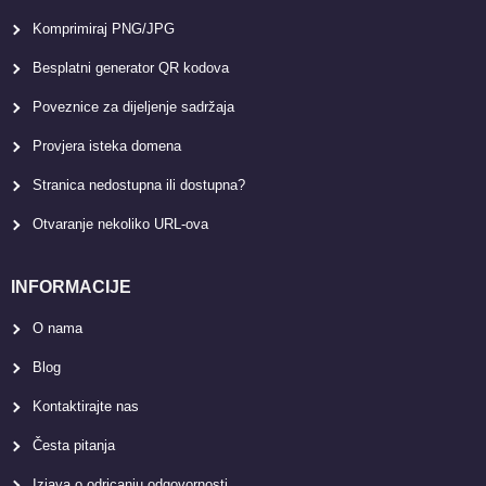
Komprimiraj PNG/JPG
Besplatni generator QR kodova
Poveznice za dijeljenje sadržaja
Provjera isteka domena
Stranica nedostupna ili dostupna?
Otvaranje nekoliko URL-ova
INFORMACIJE
O nama
Blog
Kontaktirajte nas
Česta pitanja
Izjava o odricanju odgovornosti