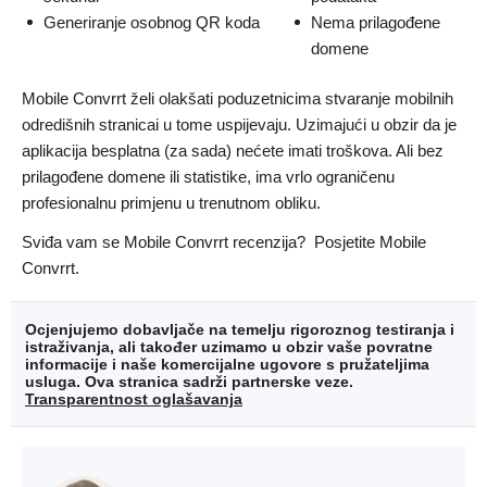
Generiranje osobnog QR koda
Nema prilagođene
domene
Mobile Convrrt želi olakšati poduzetnicima stvaranje mobilnih
odredišnih stranicai u tome uspijevaju. Uzimajući u obzir da je
aplikacija besplatna (za sada) nećete imati troškova. Ali bez
prilagođene domene ili statistike, ima vrlo ograničenu
profesionalnu primjenu u trenutnom obliku.
Sviđa vam se Mobile Convrrt recenzija? Posjetite Mobile
Convrrt.
Ocjenjujemo dobavljače na temelju rigoroznog testiranja i
istraživanja, ali također uzimamo u obzir vaše povratne
informacije i naše komercijalne ugovore s pružateljima
usluga. Ova stranica sadrži partnerske veze.
Transparentnost oglašavanja