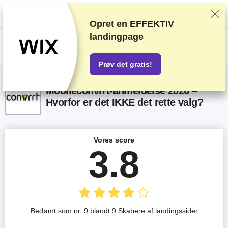
Vi rangerer forhandlere baseret på strenge tests og research, tager også
højde for din feedback og vores kommercielle aftaler med udbydere.
Denne side indeholder affiliate links.
Marketings Offentliggørelse
Opret en EFFEKTIV
landingpage
US$
Prøv det gratis!
Mobileconvrrt-anmeldelse 2026 –
Hvorfor er det IKKE det rette valg?
Vores score
3.8
Bedømt som nr. 9 blandt 9 Skabere af landingssider