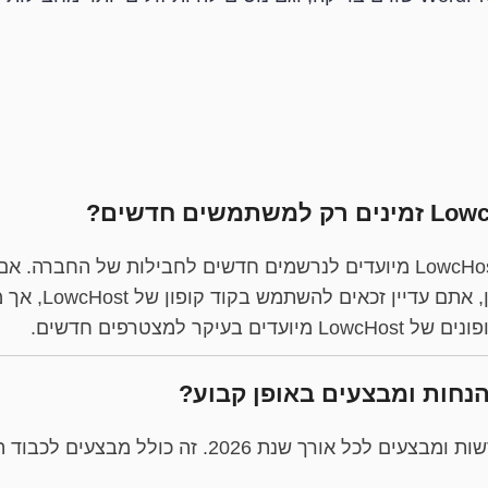
מרבית הקופונים שתמצאו של LowcHost מיועדים לנרשמים חדשים לחבילות 
חינמית או שאתם ב
קר למצטרפים חדשים.
כן, LowcHost מציעה הנחות חדשות ומבצעים לכל אורך שנת 6