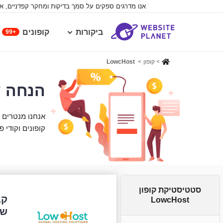
אנו מדרגים ספקים על סמך בדיקות ומחקר קפדניים, א
ביקורות
קופונים
99+
>
קופון
>
LowcHost
הנחה של 10% על קופונים של cHost
קופונים וקודי פרומו עבור LowcHost. לחצו על הקופון שאתם רוצים וסמנו א
סטטיסטיקת קופון
LowcHost
של st