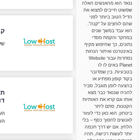
ננאד הוא מהאנשים האלה
שפשוט חייבים למצוא את
הדיל הטוב ביותר לפני
שהם לוחצים על “קנה”.
קבל
הוא עבד במשך שנים
במחקר והקמת מסדי
של
נתונים, כך שחיפוש מקיף
באינטרנט ואיתור הנחות
נסתרות עבור Website
Planet באים לו לו
בטבעיות. בין שמדובר
בקוד קופון מפתיע או
בהצעה לזמן מוגבל, סביר
תכנית
להניח שננאד כבר מצא
אותו וגם קרא את האותיות
דו
הקטנות, סתם ליתר
ביטחון. הוא כאן כדי לעזור
לאנשים לחסוך כסף – בלי
הש
הלחץ. אם יש דרך חכמה
יותר לעשות רכישה, תהיו