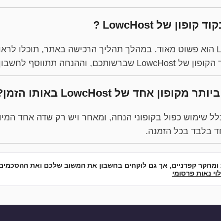
ון של LowcHost ?
השימוש בקופונים של LowcHost הוא פשוט מאוד. במהלך תהליך הרכישה באתר, תו
נחה תתווסף לחשבון הסופי.
ן אחד של LowcHost באותו הזמן?
דרך כלל שימוש כפול בקופוני הנחה, ומאחר ויש רק שדה אחד המ
ד בלבד בכל הזמנה.
 ומחקר קפדניים, אך גם לוקחים בחשבון את המשוב שלכם ואת ההסכמים
וי נאות פרסומי