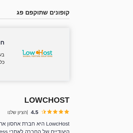
קופונים שתוקפם פג
חסכו %
כל ת
LOWCHOST
4.5
הציון שלנו
LowcHost היא חברת אח
היעודיים של החברה לאתרי WordPress שווים בדיקה, וגם נוטים להיות זולים יותר מחבילות האחסון הסטנדרטיות.