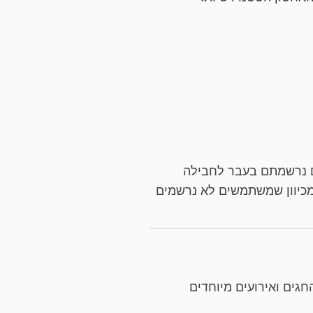
של החברה. אם נרשמתם בעבר לחבילה
תקופת ניסיון, אתם עדיין זכאים להשתמש בקוד קופון של LowcHost, אך מכיוון שמשתמשים לא נרשמים
202. זה כולל מבצעים לכבוד החגים ואירועים מיוחדים