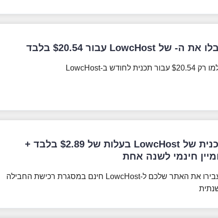
ו את ה- של LowcHost עבור
20.54
$
בלבד
מו רק
20.54
$
עבור תכנית לחודש ב-LowcHost
 של LowcHost בעלות של
2.89
$
בלבד +
מיין חינמי לשנה אחת
העבירו את האתר שלכם ל-LowcHost חינם במסגרת רכישת החבילה
נתית