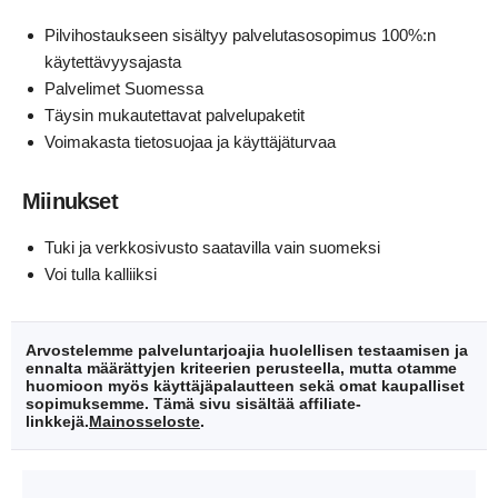
Pilvihostaukseen sisältyy palvelutasosopimus 100%:n
käytettävyysajasta
Palvelimet Suomessa
Täysin mukautettavat palvelupaketit
Voimakasta tietosuojaa ja käyttäjäturvaa
Miinukset
Tuki ja verkkosivusto saatavilla vain suomeksi
Voi tulla kalliiksi
Arvostelemme palveluntarjoajia huolellisen testaamisen ja
ennalta määrättyjen kriteerien perusteella, mutta otamme
huomioon myös käyttäjäpalautteen sekä omat kaupalliset
sopimuksemme. Tämä sivu sisältää affiliate-
linkkejä.
Mainosseloste
.