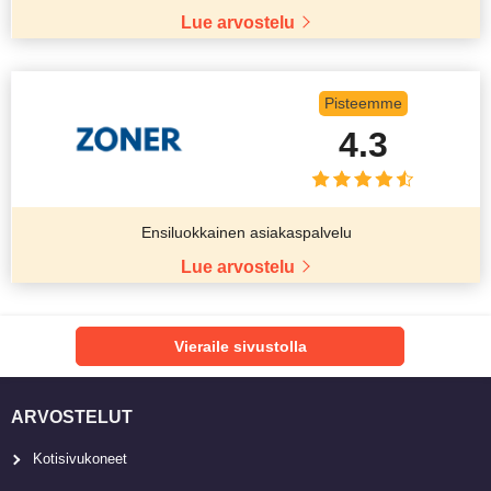
Lue arvostelu
Pisteemme
4.3
Ensiluokkainen asiakaspalvelu
Lue arvostelu
Vieraile sivustolla
ARVOSTELUT
Kotisivukoneet