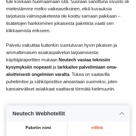
tule koskaan huomaamaan sitä. Suoraan sanottuna sivusto oli
mielestämme melko vaikeaselkoinen, eikä kuvauksia
tarjotuista valmispaketeista ole koottu samaan paikkaan –
lisätietojen hankkiminen jokaisesta paketista vaatii sen
klikkaamista erikseen.
Palvelu vaikuttaa kuitenkin suoriutuvan hyvin pikaisen ja
ammattimaisen asiakaspalvelun tarjoamisesta:
käyttäjäraporttien mukaan
Neutech vastaa teknisiin
kysymyksiin nopeasti
ja
tarkkailee palvelimiaan oma-
aloitteisesti ongelmien varalta
. Tukea on saatavilla
puhelimitse ja sähköpostitse ainoastaan suomeksi, joten
kansainväliset asiakkaat saattavat törmätä kielimuuriin.
Neutech Webhotellit
Paketin nimi
nWeb