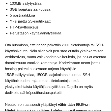
100MB säilytystilaa
3GB laajakaistaa kuussa
5 postilaatikkoa
Yksi jaettu SS-sertifikaatti
FTP-käyttöoikeus
Perustason käyttäjäanalytiikkaa
Ota huomioon, ettei tähän pakettiin kuulu tietokantoja tai SSH-
käyttöoikeutta. Näin ollen voit perustaa erittäin yksinkertaisen
verkkosivun, mutta voit kohdata vaikeuksia, jos haluat asentaa
datankeruuta vaativia komentoja. Korkeimman tason jaettu
hosting-paketti puolestaan tarjoaa käyttäjälle
15GB säilytystilaa, 150GB laajakaistaa kuussa, SSH-
käyttöoikeuden, rajattomasti tietokantoja sekä
yksityiskohtaista käyttäjäanalytiikkaa. Tarjolla on myös
dedikoitu sähköpostihostauspaketti.
Neutech on tasaisesti ylläpitänyt
vähintään 99.8%:n
käytettävyysaikaa jo lähes kahden vuosikymmenen ajan
.