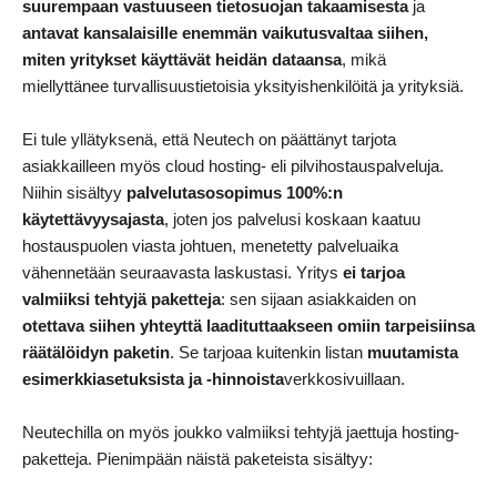
suurempaan vastuuseen tietosuojan takaamisesta
ja
antavat kansalaisille enemmän vaikutusvaltaa siihen,
miten yritykset käyttävät heidän dataansa
, mikä
miellyttänee turvallisuustietoisia yksityishenkilöitä ja yrityksiä.
Ei tule yllätyksenä, että Neutech on päättänyt tarjota
asiakkailleen myös cloud hosting- eli pilvihostauspalveluja.
Niihin sisältyy
palvelutasosopimus 100%:n
käytettävyysajasta
, joten jos palvelusi koskaan kaatuu
hostauspuolen viasta johtuen, menetetty palveluaika
vähennetään seuraavasta laskustasi. Yritys
ei tarjoa
valmiiksi tehtyjä paketteja
: sen sijaan asiakkaiden on
otettava siihen yhteyttä laadituttaakseen omiin tarpeisiinsa
räätälöidyn paketin
. Se tarjoaa kuitenkin listan
muutamista
esimerkkiasetuksista ja -hinnoista
verkkosivuillaan.
Neutechilla on myös joukko valmiiksi tehtyjä jaettuja hosting-
paketteja. Pienimpään näistä paketeista sisältyy: