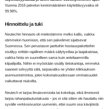
Vuonna 2016 palvelun keskimääräinen käytettävyysaika oli
99.98%.
Hinnoittelu ja tuki
Neutechin hinnasto oli mielestämme melko kallis, vaikka
otimmekin huomioon, että sen palvelimet sijaitsevat
Suomessa. Sen perustason jaettuihin hostauspaketteihin
sisältyy erittäin rajallinen määrä säilytystilaa ja laajakaistaa,
vaikka hinta on suunnilleen sama kuin anteliaammilla
kilpailijoilla. Niihin ei myöskään sisälly tietokantoja, emmekä
saaneet selvyyttä siitä, tarjoavatko ne yhden klikkauksen
asennustoimintoa, joten kokonaisuudessaan ominaisuudet
vaikuttavat niukoilta.
Neutech ei tarjoa ilmaisversioita tai kokeiluja, eikä ilmeisesti
tarjoa rahanpalautustakuuta – jos ei sitä sitten ole haudattu niin
syvälle verkkosivuston uumeniin, ettei suurin osa kävijöistä