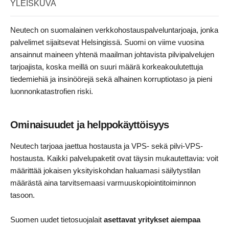
YLEISKUVA
Neutech on suomalainen verkkohostauspalveluntarjoaja, jonka
palvelimet sijaitsevat Helsingissä. Suomi on viime vuosina
ansainnut maineen yhtenä maailman johtavista pilvipalvelujen
tarjoajista, koska meillä on suuri määrä korkeakoulutettuja
tiedemiehiä ja insinöörejä sekä alhainen korruptiotaso ja pieni
luonnonkatastrofien riski.
Ominaisuudet ja helppokäyttöisyys
Neutech tarjoaa jaettua hostausta ja VPS- sekä pilvi-VPS-
hostausta. Kaikki palvelupaketit ovat täysin mukautettavia: voit
määrittää jokaisen yksityiskohdan haluamasi säilytystilan
määrästä aina tarvitsemaasi varmuuskopiointitoiminnon
tasoon.
Suomen uudet tietosuojalait
asettavat yritykset aiempaa