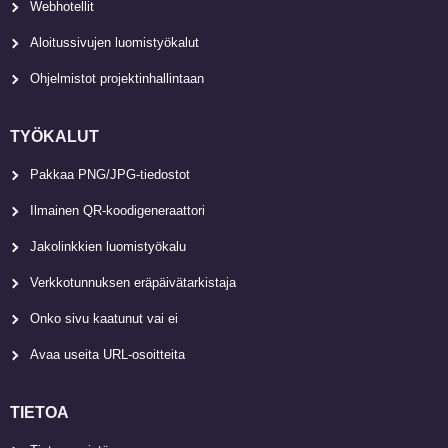
Webhotellit
Aloitussivujen luomistyökalut
Ohjelmistot projektinhallintaan
TYÖKALUT
Pakkaa PNG/JPG-tiedostot
Ilmainen QR-koodigeneraattori
Jakolinkkien luomistyökalu
Verkkotunnuksen eräpäivätarkistaja
Onko sivu kaatunut vai ei
Avaa useita URL-osoitteita
TIETOA