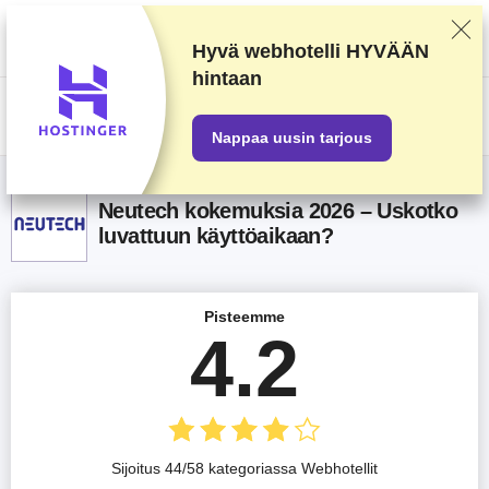
Arvostelemme palveluntarjoajia huolellisen testaamisen ja ennalta
määrättyjen kriteerien perusteella, mutta otamme huomioon myös
käyttäjäpalautteen sekä omat kaupalliset sopimuksemme. Tämä sivu
Hyvä webhotelli
HYVÄÄN
sisältää affiliate-linkkejä.
Mainosseloste
.
hintaan
US$
Nappaa uusin tarjous
Neutech kokemuksia 2026 – Uskotko
luvattuun käyttöaikaan?
Pisteemme
4.2
Sijoitus 44/58 kategoriassa Webhotellit