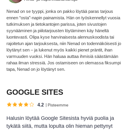
Nenad on se tyyppi, jonka on pakko löytää paras tarjous
ennen “osta”-napin painamista. Hän on työskennellyt vuosia
tutkimuksen ja tietokantojen parissa, joten sivustojen
syynääminen ja piilotarjousten löytäminen käy häneltä
luontevasti. Olipa kyse harvinaisesta alennuskoodista tai
rajoitetun ajan tarjouksesta, niin Nenad on todennäköisesti jo
löytänyt sen – ja lukenut myös kaikki pienet präntit, ihan
varmuuden vuoksi. Hän haluaa auttaa ihmisiä säästämään
rahaa ilman stressiä. Jos ostamiseen on olemassa fiksumpi
tapa, Nenad on jo löytänyt sen.
GOOGLE SITES
4.2
Pisteemme
Halusin löytää Google Sitesista hyviä puolia ja
tykätä siitä, mutta lopulta olin hieman pettynyt