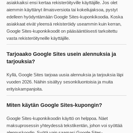
asiakkaiksi ensi kertaa rekisteröityville käyttäjille. Jos olet
aiemmin käyttänyt ilmaisversiota tai kokeilujaksoa, pystyt
edelleen hyödyntämään Google Sites-kuponkikoodia. Koska
asiakkaat eivät yleensä rekisteröidy useammin kuin kerran,
Google Sites-kuponkikoodit on pääsääntöisesti tarkoitettu
vasta rekisteröityneille käyttäjille.
Tarjoaako Google Sites usein alennuksia ja
tarjouksia?
Kyllä, Google Sites tarjoaa uusia alennuksia ja tarjouksia läpi
vuoden 2026. Näihin sisältyy sesonkiluontoisia ja muita
erityiskampanjoita.
Miten käytän Google Sites-kupongin?
Google Sites-kuponkikoodin käyttö on helppoa. Näet
maksuprosessin yhteydessä tekstikentän, johon voi syöttää
alennuskoodin. Syötä vain saamasi Google Sites-