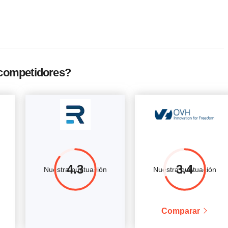
tado
2 cores
4 GB
$
159
Más información
tado
4 cores
8 GB
$
280
Más información
tado
8 cores
24 GB
$
624
Más información
tado
24 cores
64 GB
$
1470
Más información
competidores?
4.3
3.4
Nuestra puntuación
Nuestra puntuación
Comparar