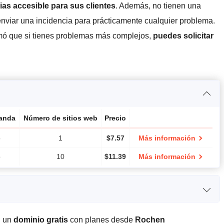
ias accesible para sus clientes
. Además, no tienen una
enviar una incidencia para prácticamente cualquier problema.
mó que si tienes problemas más complejos,
puedes solicitar
anda
Número de sitios web
Precio
o
1
$
7.57
Más información
o
10
$
11.39
Más información
e banda
CPU
RAM
Precio
n un
dominio gratis
con planes desde
Rochen