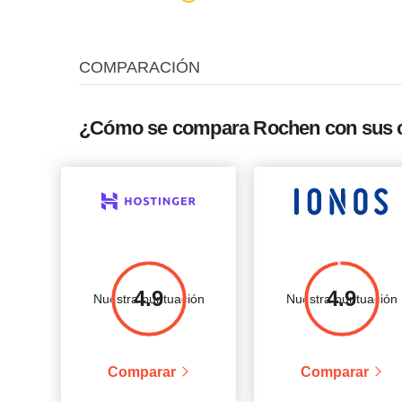
Config 1
100 GB
Ilimi
Config 2
200 GB
Ilimi
COMPARACIÓN
Config 3
400 GB
Ilimi
Config 4
500 GB
Ilimi
¿Cómo se compara Rochen con sus 
4.9
4.9
Nuestra puntuación
Nuestra puntuación
Comparar
Comparar