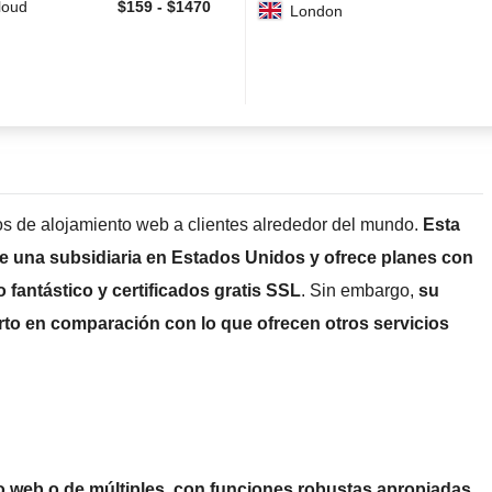
loud
$
159
-
$
1470
London
s de alojamiento web a clientes alrededor del mundo.
Esta
 una subsidiaria en Estados Unidos y ofrece planes con
fantástico y certificados gratis SSL
. Sin embargo,
su
orto en comparación con lo que ofrecen otros servicios
o web o de múltiples, con funciones robustas apropiadas