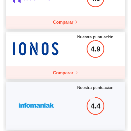
Comparar
Más información
Nuestra puntuación
4.9
Comparar
Nuestra puntuación
4.4