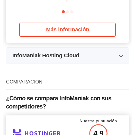
Más información
InfoManiak Hosting Cloud
Nombre del plan
Managed Cloud Server
Un
Almacenamiento
100 GB
COMPARACIÓN
Ancho de banda
Ilimitado
¿Cómo se compara InfoManiak con sus
CPU
2 x 2.50GHz
competidores?
RAM
6 GB
Nuestra puntuación
Precio
$
30.71
4.9