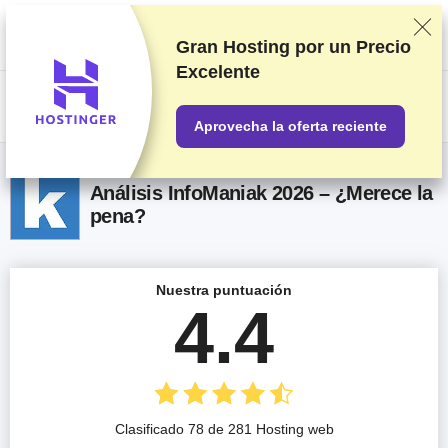
Clasificamos los servicios a partir de pruebas y análisis exhaustivos,
aunque también tenemos en cuenta tus opiniones y nuestros acuerdos
comerciales con los proveedores. Esta página contiene enlaces de
Gran Hosting por un
Precio
afiliados.
Información acerca de la publicidad
Excelente
US$
Aprovecha la oferta reciente
Análisis InfoManiak 2026 – ¿Merece la
pena?
Nuestra puntuación
4.4
Clasificado 78 de 281 Hosting web