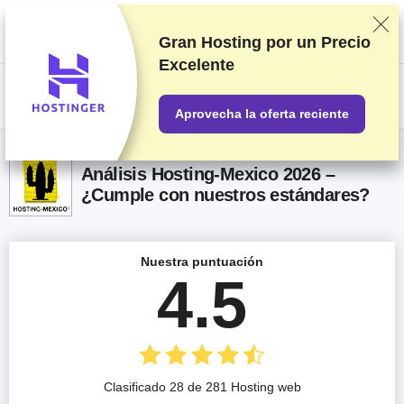
Clasificamos los servicios a partir de pruebas y análisis exhaustivos,
aunque también tenemos en cuenta tus opiniones y nuestros acuerdos
comerciales con los proveedores. Esta página contiene enlaces de
Gran Hosting por un
Precio
afiliados.
Información acerca de la publicidad
Excelente
US$
Aprovecha la oferta reciente
Análisis Hosting-Mexico 2026 –
¿Cumple con nuestros estándares?
Nuestra puntuación
4.5
Clasificado 28 de 281 Hosting web