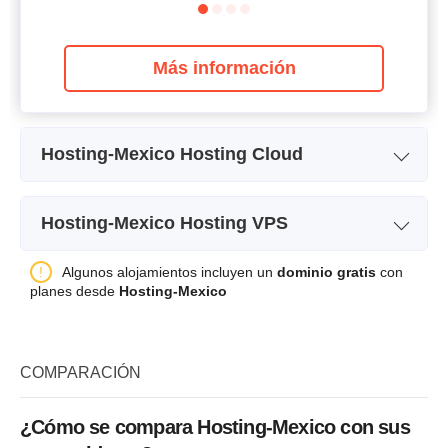
Más información
Hosting-Mexico Hosting Cloud
Nombre del plan
Cloud Personal
Hosting-Mexico Hosting VPS
Almacenamiento
100 GB
Nombre del plan
VPS Standard
Algunos alojamientos incluyen un
dominio gratis
con
Ancho de banda
Ilimitado
planes desde
Hosting-Mexico
Almacenamiento
30GB
CPU
2 CORES
Ancho de banda
1TB
RAM
2 GB
COMPARACIÓN
Precio
$
44.50
Precio
$
13.09
¿Cómo se compara Hosting-Mexico con sus