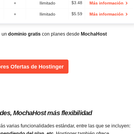
+
Ilimitado
$
3.48
Más información
+
Ilimitado
$
5.59
Más información
n un
dominio gratis
con planes desde
MochaHost
ores Ofertas de Hostinger
ades, MochaHost más flexibilidad
s varias funcionalidades estándar, entre las que se incluyen:
ependiendo del plan, etc
. Hostinger también ofrece