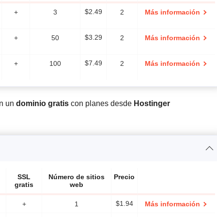
+
3
$
2.49
2
Más información
+
50
$
3.29
2
Más información
+
100
$
7.49
2
Más información
en un
dominio gratis
con planes desde
Hostinger
SSL
Número de sitios
Precio
gratis
web
+
1
$
1.94
Más información