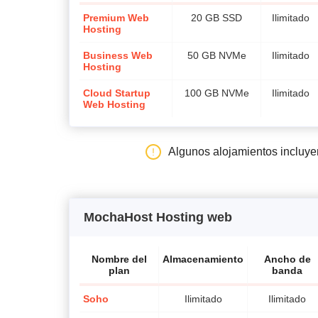
Premium Web
20 GB SSD
Ilimitado
Hosting
Business Web
50 GB NVMe
Ilimitado
Hosting
Cloud Startup
100 GB NVMe
Ilimitado
Web Hosting
Algunos alojamientos incluy
MochaHost Hosting web
Nombre del
Almacenamiento
Ancho de
plan
banda
Soho
Ilimitado
Ilimitado