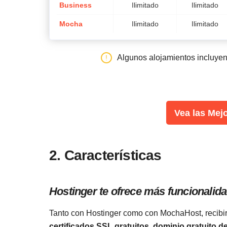
Business
Ilimitado
Ilimitado
Mocha
Ilimitado
Ilimitado
Algunos alojamientos incluye
Vea las Mej
2. Características
Hostinger te ofrece más funcionalid
Tanto con Hostinger como con MochaHost, recibirá
certificados SSL gratuitos, dominio gratuito d