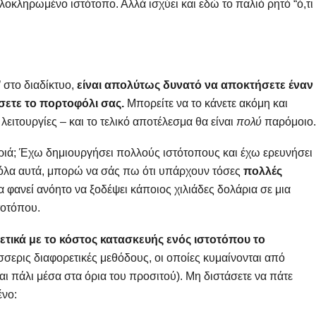
λοκληρωμένο ιστότοπο. Αλλά ισχύει και εδώ το παλιό ρητό “ό,τι
’ στο διαδίκτυο,
είναι απολύτως δυνατό να αποκτήσετε έναν
άσετε το πορτοφόλι σας.
Μπορείτε να το κάνετε ακόμη και
λειτουργίες – και το τελικό αποτέλεσμα θα είναι
πολύ
παρόμοιο.
ιά; Έχω δημιουργήσει πολλούς ιστότοπους και έχω ερευνήσει
ό όλα αυτά, μπορώ να σάς πω ότι υπάρχουν τόσες
πολλές
 φανεί ανόητο να ξοδέψει κάποιος χιλιάδες δολάρια σε μια
τοτόπου.
τικά με το κόστος κατασκευής ενός ιστοτόπου το
σσερις διαφορετικές μεθόδους, οι οποίες κυμαίνονται από
αι πάλι μέσα στα όρια του προσιτού). Μη διστάσετε να πάτε
ένο: