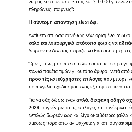
να μάς κοστίσει από $5 ως και $10.000 για έναν ο
πληρώνεις, παίρνεις”;
Η σύντομη απάντηση είναι όχι.
Αντίθετα απ’ όσα συνήθως λένε ορισμένοι ‘ειδικοί
καλό και λειτουργικό ιστότοπο χωρίς να αδει
δωρεάν αν δεν σάς πειράζει να θυσιάσετε μερικές 
Όμως, πώς μπορώ να το λέω αυτό με τόση σιγουρ
πολλά
πακέτα τιμών γι’ αυτό το άρθρο. Μετά απ
προσιτές και εύχρηστες επιλογές
που μπορεί να
παραγγελία σχεδιασμού ενός εξατομικευμένου ισ
Για να σάς δώσω έναν
απλό, διαφανή οδηγό σχε
2026
,
συγκέντρωσα τις επιλογές και συνέκρινα τέ
εντελώς δωρεάν έως και λίγο ακριβότερες (αλλά κ
αμέσως παρακάτω αν ψάχνετε για κάτι συγκεκριμ