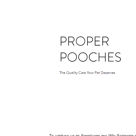
Το μπάνερ με τη διαφήμιση της Wix βρίσκεται 