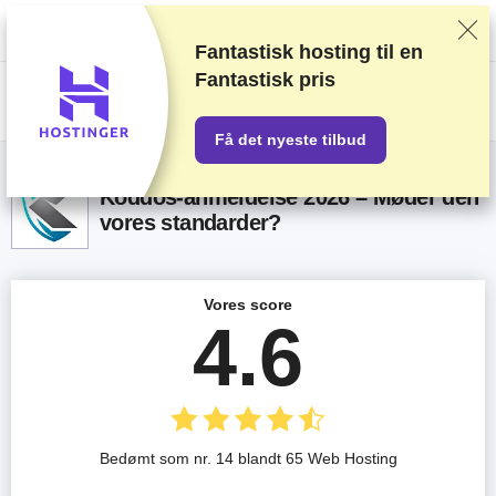
Vi rangerer forhandlere baseret på strenge tests og research, tager også
højde for din feedback og vores kommercielle aftaler med udbydere.
Denne side indeholder affiliate links.
Marketings Offentliggørelse
Fantastisk hosting til en
Fantastisk pris
US$
Få det nyeste tilbud
Koddos-anmeldelse 2026 – Møder den
vores standarder?
Vores score
4.6
Bedømt som nr. 14 blandt 65 Web Hosting