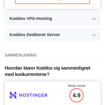
Koddos VPS-Hosting
Plan navn
VPS PLAN A
Koddos Dedikeret Server
Lager
5 GB
Plan navn
ODS A
CPU
1 x 2.20GHz
Lager
600 GB
SAMMENLIGNING
RAM
256 MB
CPU
-
Pris
$
9.99
Hvordan klarer Koddos sig sammenlignet
RAM
8 MB
med konkurrenterne?
Pris
$
270
Vores score
Flere detaljer
4.9