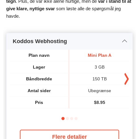
tegn
. Plus, de var ikke alene hurtige, men de
var i stand til at
give klare, nyttige svar
som løste alle de spørgsmål jeg
havde.
Koddos Webhosting
Plan navn
Mini Plan A
Lager
3 GB
Båndbredde
150 TB
Antal sider
Ubegrænse
Pris
$
8.95
Flere detaljer