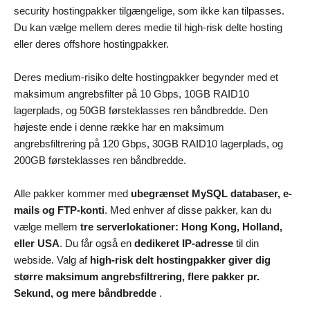
security hostingpakker tilgængelige, som ikke kan tilpasses.
Du kan vælge mellem deres medie til high-risk delte hosting
eller deres offshore hostingpakker.
Deres medium-risiko delte hostingpakker begynder med et
maksimum angrebsfilter på 10 Gbps, 10GB RAID10
lagerplads, og 50GB førsteklasses ren båndbredde. Den
højeste ende i denne række har en maksimum
angrebsfiltrering på 120 Gbps, 30GB RAID10 lagerplads, og
200GB førsteklasses ren båndbredde.
Alle pakker kommer med
ubegrænset MySQL databaser, e-
mails og FTP-konti
. Med enhver af disse pakker, kan du
vælge mellem
tre serverlokationer: Hong Kong, Holland,
eller USA
. Du får også en
dedikeret IP-adresse
til din
webside. Valg af
high-risk delt hostingpakker giver dig
større maksimum angrebsfiltrering, flere pakker pr.
Sekund, og mere båndbredde
.