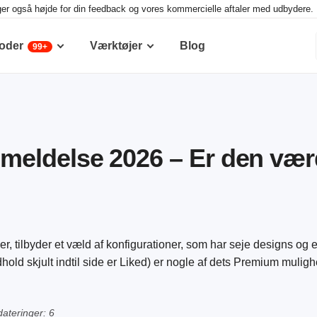
ger også højde for din feedback og vores kommercielle aftaler med udbydere. D
oder
Værktøjer
Blog
99+
eldelse 2026 – Er den vær
, tilbyder et væld af konfigurationer, som har seje designs og
old skjult indtil side er Liked) er nogle af dets Premium muligh
ateringer: 6