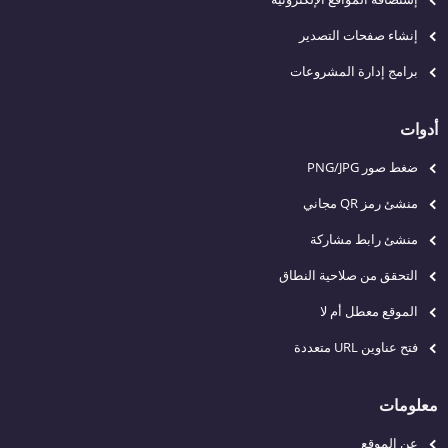
إنشاء صفحات التصدير
برامج إدارة المشروعات
أدوات
ضغط صور PNG/JPG
منشئ رمز QR مجاني
منشئ رابط مشاركة
التحقق من صلاحية النطاق
الموقع معطل أم لا
فتح عناوين URL متعددة
معلومات
عن الموقع