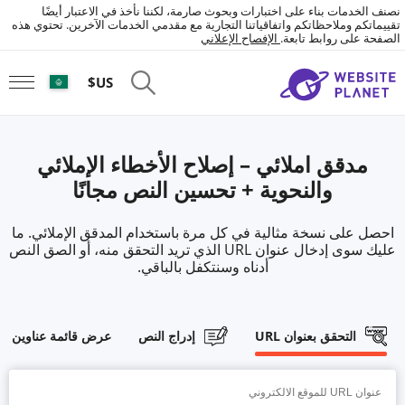
نصنف الخدمات بناء على اختبارات وبحوث صارمة، لكننا نأخذ في الاعتبار أيضًا
تقييماتكم وملاحظاتكم واتفاقياتنا التجارية مع مقدمي الخدمات الآخرين. تحتوي هذه
الصفحة على روابط تابعة.
الإفصاح الإعلاني
US$
مدقق املائي – إصلاح الأخطاء الإملائي
والنحوية + تحسين النص مجانًا
احصل على نسخة مثالية في كل مرة باستخدام المدقق الإملائي. ما
عليك سوى إدخال عنوان URL الذي تريد التحقق منه، أو الصق النص
أدناه وسنتكفل بالباقي.
التحقق بعنوان URL
إدراج النص
عرض قائمة عناوين URL المفضلة