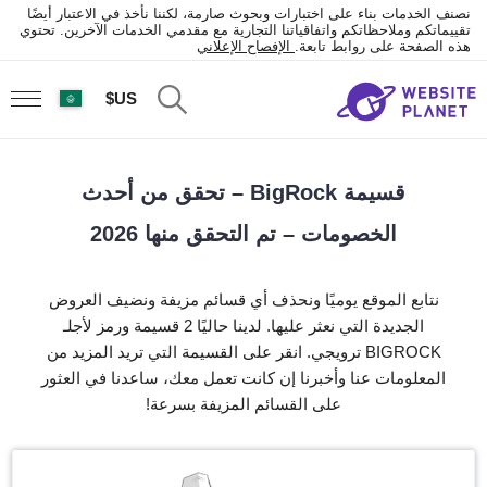
نصنف الخدمات بناء على اختبارات وبحوث صارمة، لكننا نأخذ في الاعتبار أيضًا
تقييماتكم وملاحظاتكم واتفاقياتنا التجارية مع مقدمي الخدمات الآخرين. تحتوي
هذه الصفحة على روابط تابعة.
الإفصاح الإعلاني
US$
قسيمة BigRock – تحقق من أحدث
الخصومات – تم التحقق منها 2026
نتابع الموقع يوميًا ونحذف أي قسائم مزيفة ونضيف العروض
الجديدة التي نعثر عليها. لدينا حاليًا 2 قسيمة ورمز لأجلـ
BIGROCK ترويجي. انقر على القسيمة التي تريد المزيد من
المعلومات عنا وأخبرنا إن كانت تعمل معك، ساعدنا في العثور
على القسائم المزيفة بسرعة!