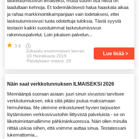
laskeutumissivun ilmaiseksi, mutta suurin osa niistä on
laadultaan kehnoja. Et todennäköisesti halua haaskata aikaa
ja rahaa markkinointikampanjaan vain todetaksesi, ettei
laskeutumissivusi tuota odotettuja tuloksia. Tästä syystä
testasin kaikki suosituimmat laskeutumissivun
rakennuspalvelut. Loin jokaisen palvelun...
3.8
Julkaistu ensimmäisen kerran:
Lue lisää
10 Heinäkuuta 2019
Päivityksien määrä: 28
Näin saat verkkotunnuksen ILMAISEKSI 2026
Mennäänpä suoraan asiaan: juuri sinun sivustosi tarvitsee
verkkotunnuksen, eikä siitä pitäisi joutua maksamaan
hirmuhintaa. Me olemme erikoistuneet hyvien tarjousten
löytämiseen verkkosivustoihin liittyvistä palveluista - se on
liiketoimintamallimme pähkinänkuoressa. Näin ollen minulla
riittää uskoa siihen, että voimme auttaa sinua. Testatessani
lukemattomia...