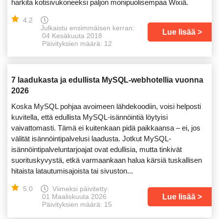
harkita kotisivukoneeksi paljon monipuolisempaa Wixiä.
4.2
Julkaistu ensimmäisen kerran:
Lue lisää
04 Kesäkuuta 2018
Päivityksien määrä: 12
7 laadukasta ja edullista MySQL-webhotellia vuonna
2026
Koska MySQL pohjaa avoimeen lähdekoodiin, voisi helposti
kuvitella, että edullista MySQL-isännöintiä löytyisi
vaivattomasti. Tämä ei kuitenkaan pidä paikkaansa – ei, jos
välität isännöintipalvelusi laadusta. Jotkut MySQL-
isännöintipalveluntarjoajat ovat edullisia, mutta tinkivät
suorituskyvystä, etkä varmaankaan halua kärsiä tuskallisen
hitaista latautumisajoista tai sivuston...
5.0
Viimeksi päivitetty:
Lue lisää
01 Maaliskuuta 2026
Päivityksien määrä: 15