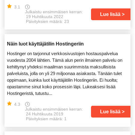
3.1
Julkaistu ensimmäisen kerran:
Lue lisää
19 Huhtikuuta 2022
Päivityksien määrä: 23
Näin luot käyttäjätilin Hostingeriin
Hostinger on tarjonnut verkkosivustojen hostauspalvelua
vuodesta 2004 lähtien. Tämä alun perin ilmainen palvelu on
kehittynyt yhdeksi maailman suurimmista maksullisista
palveluista, jolla on yli 29 miljoonaa asiakasta. Tänään tulet
oppimaan, kuinka luot käyttäjätilin Hostingeriin. Ei huolta;
opastamme sinut koko prosessin läpi. Lukeaksesi lisää
Hostingeristä, tutustu...
4.3
Julkaistu ensimmäisen kerran:
Lue lisää
24 Huhtikuuta 2019
Päivityksien määrä: 1