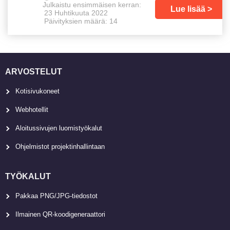
Julkaistu ensimmäisen kerran:
Lue lisää
23 Huhtikuuta 2022
Päivityksien määrä: 14
ARVOSTELUT
Kotisivukoneet
Webhotellit
Aloitussivujen luomistyökalut
Ohjelmistot projektinhallintaan
TYÖKALUT
Pakkaa PNG/JPG-tiedostot
Ilmainen QR-koodigeneraattori