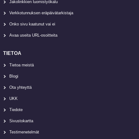
Jakolinkkien luomistyökalu
Verkkotunnuksen eräpäivätarkistaja
Onko sivu kaatunut vai ei
Avaa useita URL-osoitteita
TIETOA
Tietoa meistä
Blogi
Ota yhteyttä
UKK
Tiedote
Sivustokartta
Testimenetelmät