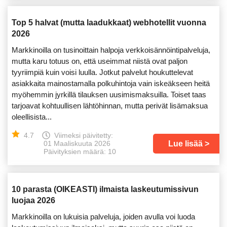
Top 5 halvat (mutta laadukkaat) webhotellit vuonna
2026
Markkinoilla on tusinoittain halpoja verkkoisännöintipalveluja,
mutta karu totuus on, että useimmat niistä ovat paljon
tyyriimpiä kuin voisi luulla. Jotkut palvelut houkuttelevat
asiakkaita mainostamalla polkuhintoja vain iskeäkseen heitä
myöhemmin jyrkillä tilauksen uusimismaksuilla. Toiset taas
tarjoavat kohtuullisen lähtöhinnan, mutta perivät lisämaksua
oleellisista...
4.7
Viimeksi päivitetty:
Lue lisää
01 Maaliskuuta 2026
Päivityksien määrä: 10
10 parasta (OIKEASTI) ilmaista laskeutumissivun
luojaa 2026
Markkinoilla on lukuisia palveluja, joiden avulla voi luoda