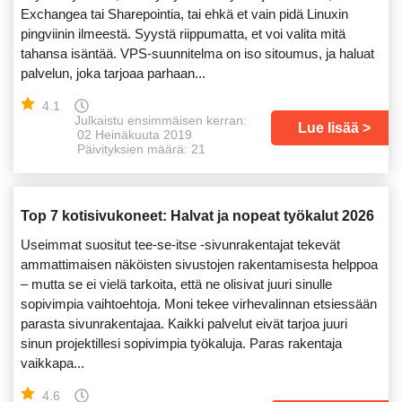
Exchangea tai Sharepointia, tai ehkä et vain pidä Linuxin
pingviinin ilmeestä. Syystä riippumatta, et voi valita mitä
tahansa isäntää. VPS-suunnitelma on iso sitoumus, ja haluat
palvelun, joka tarjoaa parhaan...
4.1
Julkaistu ensimmäisen kerran:
Lue lisää
02 Heinäkuuta 2019
Päivityksien määrä: 21
Top 7 kotisivukoneet: Halvat ja nopeat työkalut 2026
Useimmat suositut tee-se-itse -sivunrakentajat tekevät
ammattimaisen näköisten sivustojen rakentamisesta helppoa
– mutta se ei vielä tarkoita, että ne olisivat juuri sinulle
sopivimpia vaihtoehtoja. Moni tekee virhevalinnan etsiessään
parasta sivunrakentajaa. Kaikki palvelut eivät tarjoa juuri
sinun projektillesi sopivimpia työkaluja. Paras rakentaja
vaikkapa...
4.6