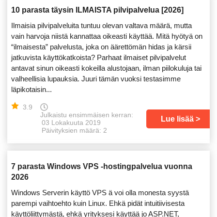
10 parasta täysin ILMAISTA pilvipalvelua [2026]
Ilmaisia pilvipalveluita tuntuu olevan valtava määrä, mutta
vain harvoja niistä kannattaa oikeasti käyttää. Mitä hyötyä on
“ilmaisesta” palvelusta, joka on äärettömän hidas ja kärsii
jatkuvista käyttökatkoista? Parhaat ilmaiset pilvipalvelut
antavat sinun oikeasti kokeilla alustojaan, ilman piilokuluja tai
valheellisia lupauksia. Juuri tämän vuoksi testasimme
läpikotaisin...
3.9
Julkaistu ensimmäisen kerran:
Lue lisää
03 Lokakuuta 2019
Päivityksien määrä: 2
7 parasta Windows VPS -hostingpalvelua vuonna
2026
Windows Serverin käyttö VPS ä voi olla monesta syystä
parempi vaihtoehto kuin Linux. Ehkä pidät intuitiivisesta
käyttöliittymästä, ehkä yrityksesi käyttää jo ASP.NET,