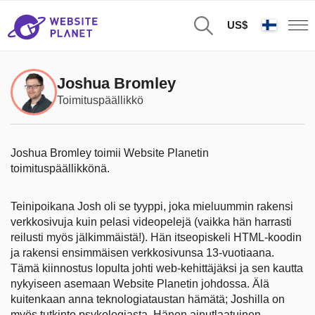
US$
Joshua Bromley
Toimituspäällikkö
Joshua Bromley toimii Website Planetin
toimituspäällikkönä.
Teinipoikana Josh oli se tyyppi, joka mieluummin rakensi
verkkosivuja kuin pelasi videopelejä (vaikka hän harrasti
reilusti myös jälkimmäistä!). Hän itseopiskeli HTML-koodin
ja rakensi ensimmäisen verkkosivunsa 13-vuotiaana.
Tämä kiinnostus lopulta johti web-kehittäjäksi ja sen kautta
nykyiseen asemaan Website Planetin johdossa. Älä
kuitenkaan anna teknologiataustan hämätä; Joshilla on
myös tutkinto psykologiasta. Hänen ainutlaatuinen