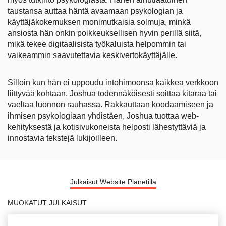
taustansa auttaa häntä avaamaan psykologian ja
käyttäjäkokemuksen monimutkaisia solmuja, minkä
ansiosta hän onkin poikkeuksellisen hyvin perillä siitä,
mikä tekee digitaalisista työkaluista helpommin tai
vaikeammin saavutettavia keskivertokäyttäjälle.
Silloin kun hän ei uppoudu intohimoonsa kaikkea verkkoon
liittyvää kohtaan, Joshua todennäköisesti soittaa kitaraa tai
vaeltaa luonnon rauhassa. Rakkauttaan koodaamiseen ja
ihmisen psykologiaan yhdistäen, Joshua tuottaa web-
kehityksestä ja kotisivukoneista helposti lähestyttäviä ja
innostavia tekstejä lukijoilleen.
Julkaisut Website Planetilla
MUOKATUT JULKAISUT