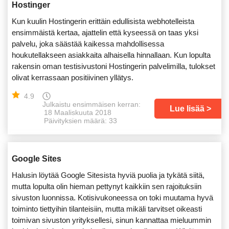
Hostinger
Kun kuulin Hostingerin erittäin edullisista webhotelleista
ensimmäistä kertaa, ajattelin että kyseessä on taas yksi
palvelu, joka säästää kaikessa mahdollisessa
houkutellakseen asiakkaita alhaisella hinnallaan. Kun lopulta
rakensin oman testisivustoni Hostingerin palvelimilla, tulokset
olivat kerrassaan positiivinen yllätys.
4.9
Julkaistu ensimmäisen kerran:
Lue lisää
18 Maaliskuuta 2018
Päivityksien määrä: 33
Google Sites
Halusin löytää Google Sitesista hyviä puolia ja tykätä siitä,
mutta lopulta olin hieman pettynyt kaikkiin sen rajoituksiin
sivuston luonnissa. Kotisivukoneessa on toki muutama hyvä
toiminto tiettyihin tilanteisiin, mutta mikäli tarvitset oikeasti
toimivan sivuston yrityksellesi, sinun kannattaa mieluummin