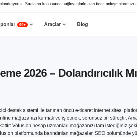
sıralandırıyoruz. Sıralama konusunda sağlayıcılarla olan ticari anlaşmalarımızı 
ponlar
Araçlar
Blog
99+
leme 2026 – Dolandırıcılık M
i destek sistemi ile tanınan öncü e-ticaret internet sitesi platf
 online mağazanızı kurmak ve işletmek, sorunsuz bir süreçtir. Am
ikkattir: Volusion hesap uzmanları mağazanızı tam istediğiniz şe
 Volusion platformunda barındırılan mağazalar, SEO bölümünde 