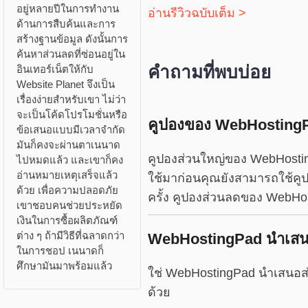
อยู่หลายปีในการทำงาน
อ่านรีวิวฉบับเต็ม >
ด้านการสืบค้นและการ
สร้างฐานข้อมูล ดังนั้นการ
ค้นหาส่วนลดที่ซ่อนอยู่ใน
คำถามที่พบบ่อย
อินเทอร์เน็ตให้กับ
Website Planet จึงเป็น
เรื่องง่ายสำหรับเขา ไม่ว่า
จะเป็นโค้ดโปรโมชั่นหรือ
คูปองของ WebHostingPad 
ข้อเสนอแบบมีเวลาจำกัด
มันก็คงจะผ่านตาเนนาด
คูปองส่วนใหญ่ของ WebHostin
ไปหมดแล้ว และเขาก็คง
อ่านหมายเหตุเสร็จแล้ว
ใช้มาก่อนคุณยังสามารถใช้คูป
ด้วย เพื่อความปลอดภัย
ครั้ง คูปองส่วนลดของ WebHosti
เขาชอบคนช่วยประหยัด
เงินในการซื้อผลิตภัณฑ์
ต่าง ๆ ถ้ามีวิธีที่ฉลาดกว่า
WebHostingPad นำเสน
ในการชอป เนนาดก็
ศึกษามันมาพร้อมแล้ว
ใช่ WebHostingPad นำเสนอส
ด้วย