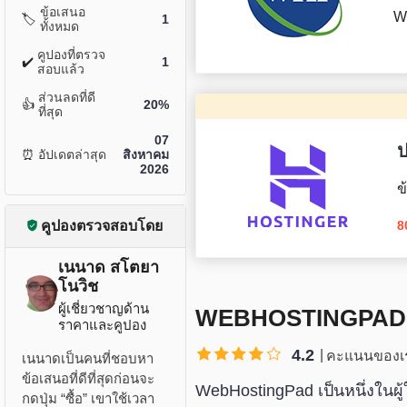
ข้อเสนอ
W
🏷️
1
ทั้งหมด
คูปองที่ตรวจ
✔️
1
สอบแล้ว
ส่วนลดที่ดี
👍
20%
ที่สุด
07
ป
⏰
อัปเดตล่าสุด
สิงหาคม
2026
ข
คูปองตรวจสอบโดย
8
เนนาด สโตยา
โนวิช
ผู้เชี่ยวชาญด้าน
WEBHOSTINGPAD
ราคาและคูปอง
4.2
คะแนนของเ
เนนาดเป็นคนที่ชอบหา
ข้อเสนอที่ดีที่สุดก่อนจะ
WebHostingPad เป็นหนึ่งในผู้
กดปุ่ม “ซื้อ” เขาใช้เวลา