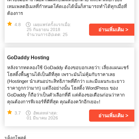
เทมเพลตอีเมลที่กำหนดโค้ดเองได้นั้นก็สามารถทำได้ทุกเมื่อที่
ต้องการ
4.8
เผยแพร่ครั้งแรกเมื่อ:
อ่านเพิ่มเติม
25 กันยายน 2018
จำนวนการอัปเดต: 25
GoDaddy Hosting
หลังจากทดลองใช้ GoDaddy ต้องขอบอกเลยว่า: เลี่ยงแผนแชร์
โฮสติ้งพื้นฐานได้เป็นดีที่สุด เพราะมันไม่คุ้มกับราคาเลย
(Hostinger นำเสนอประสิทธิภาพที่ดีกว่า และมีแผนระยะยาว
ราคาถูกกว่ามาก) แต่ถึงอย่างนั้น โฮสติ้ง WordPress ของ
GoDaddy ก็ถือว่าเป็นตัวเลือกที่ดี แต่ต้องขอเตือนก่อนว่าหาก
คุณต้องการฟีเจอร์ที่ดีที่สุด คุณต้องควักอีกเยอะ!
3.7
อัพเดทล่าสุด:
อ่านเพิ่มเติม
01 มีนาคม 2026
บล็อกโพสต์