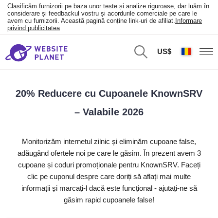
Clasificăm furnizorii pe baza unor teste și analize riguroase, dar luăm în
considerare și feedbackul vostru și acordurile comerciale pe care le
avem cu furnizorii. Această pagină conține link-uri de afiliat.
Informare
privind publicitatea
US$
20% Reducere cu Cupoanele KnownSRV
– Valabile 2026
Monitorizăm internetul zilnic și eliminăm cupoane false,
adăugând ofertele noi pe care le găsim. În prezent avem 3
cupoane și coduri promoționale pentru KnownSRV. Faceți
clic pe cuponul despre care doriți să aflați mai multe
informații și marcați-l dacă este funcțional - ajutați-ne să
găsim rapid cupoanele false!