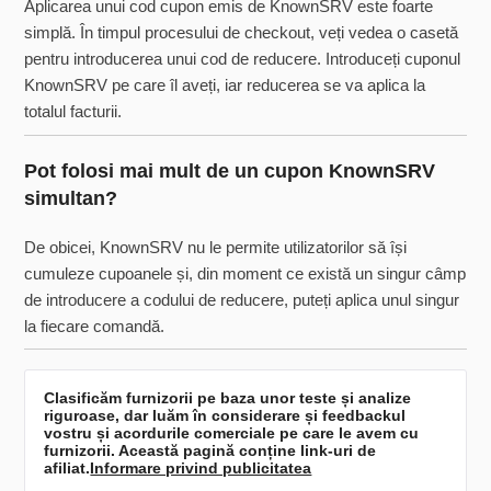
Aplicarea unui cod cupon emis de KnownSRV este foarte
simplă. În timpul procesului de checkout, veți vedea o casetă
pentru introducerea unui cod de reducere. Introduceți cuponul
KnownSRV pe care îl aveți, iar reducerea se va aplica la
totalul facturii.
Pot folosi mai mult de un cupon KnownSRV
simultan?
De obicei, KnownSRV nu le permite utilizatorilor să își
cumuleze cupoanele și, din moment ce există un singur câmp
de introducere a codului de reducere, puteți aplica unul singur
la fiecare comandă.
Clasificăm furnizorii pe baza unor teste și analize
riguroase, dar luăm în considerare și feedbackul
vostru și acordurile comerciale pe care le avem cu
furnizorii. Această pagină conține link-uri de
afiliat.
Informare privind publicitatea