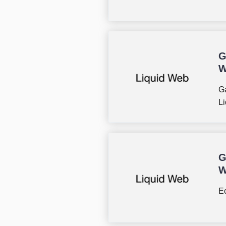
G
W
G
L
G
W
E