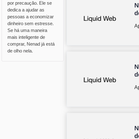
por precaução. Ele se
N
dedica a ajudar as
d
pessoas a economizar
dinheiro sem estresse.
Ap
Se há uma maneira
mais inteligente de
comprar, Nenad já está
de olho nela.
N
d
Ap
N
d