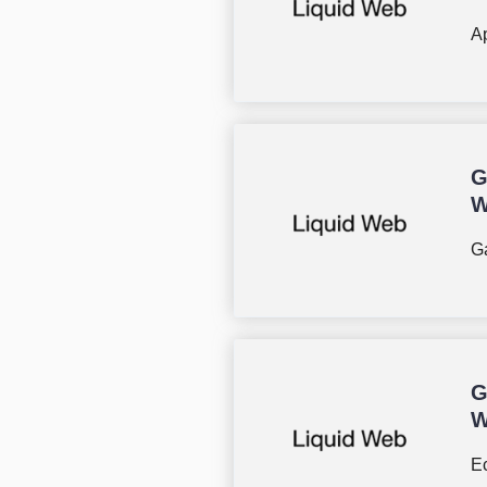
Ap
G
W
G
G
W
E