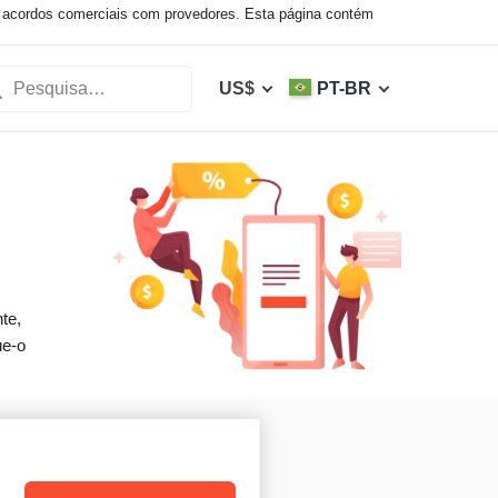
 acordos comerciais com provedores. Esta página contém
US$
PT-BR
te,
ue-o