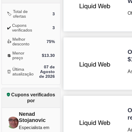
W
Total de
Of
🏷️
3
ofertas
Cupons
✔️
3
verificados
Melhor
👍
75%
desconto
O
Menor
💲
$
13.30
preço
$
07 de
Última
As
⏰
Agosto
atualização
de 2026
Cupons verificados
por
O
Nenad
r
Stojanovic
Especialista em
Ad