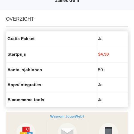
James Guill
OVERZICHT
Gratis Pakket
Ja
Startprijs
$
4.50
Aantal sjablonen
50+
Apps/integraties
Ja
E-commerce tools
Ja