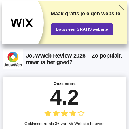
We rangschikken providers op basis van grondige tests en onderzoek,
maar houden ook rekening met feedback van onze lezers en onze
commerciële overeenkomsten met providers. Deze pagina bevat
Maak gratis je eigen website
affiliatelinks.
Openbaarmaking van advertenties
Bouw een GRATIS website
US$
JouwWeb Review 2026 – Zo populair,
maar is het goed?
Onze score
4.2
Geklasseerd als 36 van 55 Website bouwen