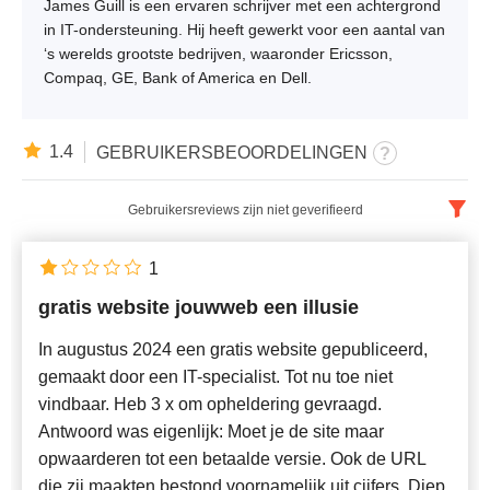
James Guill is een ervaren schrijver met een achtergrond
in IT-ondersteuning. Hij heeft gewerkt voor een aantal van
‘s werelds grootste bedrijven, waaronder Ericsson,
Compaq, GE, Bank of America en Dell.
1.4
GEBRUIKERSBEOORDELINGEN
Gebruikersreviews zijn niet geverifieerd
Nederlands
x
1
gratis website jouwweb een illusie
Nieuwste
In augustus 2024 een gratis website gepubliceerd,
gemaakt door een IT-specialist. Tot nu toe niet
vindbaar. Heb 3 x om opheldering gevraagd.
Antwoord was eigenlijk: Moet je de site maar
opwaarderen tot een betaalde versie. Ook de URL
die zij maakten bestond voornamelijk uit cijfers. Diep