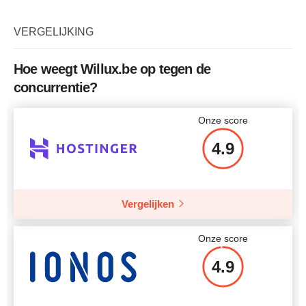
Plan naam
Windows STARTER
Opslagruimte
50 GB
VERGELIJKING
Bandbreedte
Ongelimiteerd
Hoe weegt Willux.be op tegen de
Gratis SSL
+
concurrentie?
Aantal websites
2
Onze score
Tarief
$
11.15
4.9
Vergelijken
Meer details
Onze score
4.9