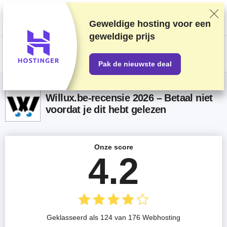
We rangschikken providers op basis van grondige tests en onderzoek,
maar houden ook rekening met feedback van onze lezers en onze
commerciële overeenkomsten met providers. Deze pagina bevat
Geweldige hosting voor een
affiliatelinks.
Openbaarmaking van advertenties
geweldige prijs
US$
Pak de nieuwste deal
Willux.be-recensie 2026 – Betaal niet
voordat je dit hebt gelezen
Onze score
4.2
Geklasseerd als 124 van 176 Webhosting