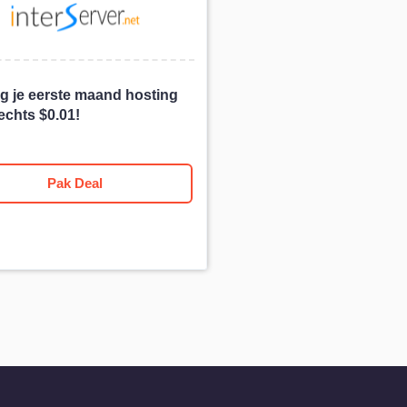
g je eerste maand hosting
lechts
$
0.01
!
Pak Deal