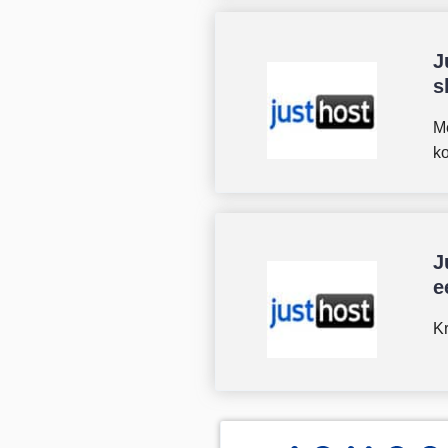
J
s
Me
ko
J
e
Kr