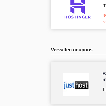
T
8
g
Vervallen coupons
B
m
Ti