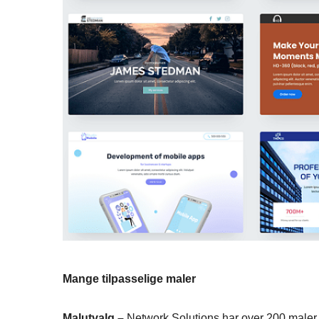
Mange tilpasselige maler
Malutvalg –
Network Solutions har over 200 maler 