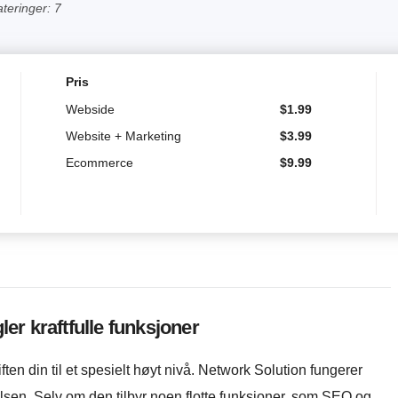
ateringer: 7
Pris
Webside
$
1.99
Website + Marketing
$
3.99
Ecommerce
$
9.99
r kraftfulle funksjoner
iften din til et spesielt høyt nivå. Network Solution fungerer
sen. Selv om den tilbyr noen flotte funksjoner, som SEO og