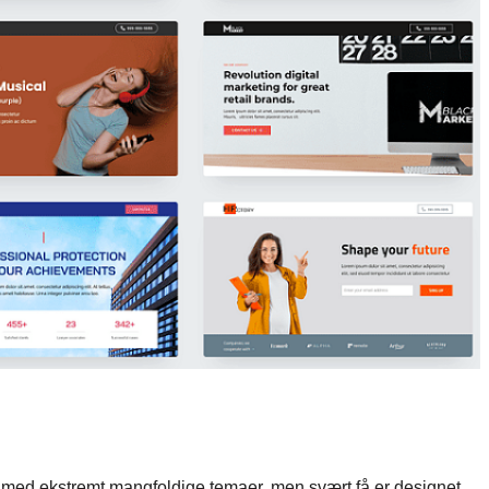
med ekstremt mangfoldige temaer, men svært få er designet