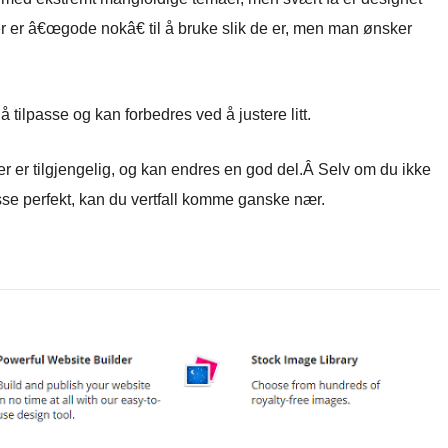
ler er â€œgode nokâ€ til å bruke slik de er, men man ønsker
 tilpasse og kan forbedres ved å justere litt.
r er tilgjengelig, og kan endres en god del.Â Selv om du ikke
 passe perfekt, kan du vertfall komme ganske nær.