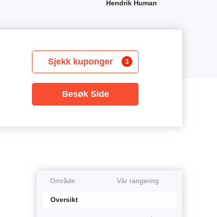
Hendrik Human
Sjekk kuponger
3
Besøk Side
Område
Vår rangering
Oversikt