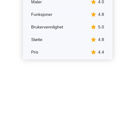
Maler
4.0
Funksjoner
4.8
Brukervennlighet
5.0
Støtte
4.8
Pris
4.4