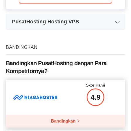
PusatHosting Hosting VPS
Nama Paket
VPS-V0-2GBRAM
Penyimpanan
40 GB SSD
BANDINGKAN
Kuota Transfer Data
2TB
Bandingkan PusatHosting dengan Para
CPU
1 CORE
Kompetitornya?
RAM
2 GB
Skor Kami
Harga
$
18.87
4.9
Bandingkan
Lebih rinci lagi