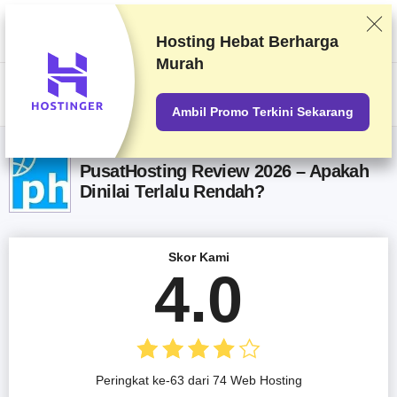
Kami memberi peringkat vendor berdasarkan pengetesan dan penelitian
yang ketat, tetapi juga mempertimbangkan umpan balik Anda dan
perjanjian komersial kami dengan penyedia. Halaman ini berisi tautan
Hosting Hebat
Berharga
afiliasi.
Pengungkapan Iklan
Murah
US$
Ambil Promo Terkini Sekarang
PusatHosting Review 2026 – Apakah
Dinilai Terlalu Rendah?
Skor Kami
4.0
Peringkat ke-63 dari 74 Web Hosting