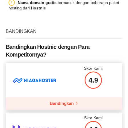
Nama Paket
DE-BOX DUALCORE
Nama domain gratis
termasuk dengan beberapa paket
CPU
1 vCPU
Harga
$
4.98
hosting dari
Hostnic
Penyimpanan
1 x 1TB
RAM
1 GB
Kuota Transfer Data
Tidak terbatas
Harga
$
5.41
BANDINGKAN
CPU
Proc Intel Dual Core
Lebih rinci lagi
RAM
16 GB
Bandingkan Hostnic dengan Para
Kompetitornya?
Harga
$
57.73
Lebih rinci lagi
Skor Kami
4.9
Lebih rinci lagi
Bandingkan
Skor Kami