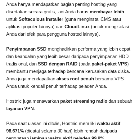
Anda hanya mendapatkan bagian penting hosting yang
disertakan secara gratis, jadi Anda harus
membayar lebih
untuk
Softaculous installer
(guna menginstal CMS atau
aplikasi populer lainnya) dan
CloudLinux
(untuk mengisolasi
Anda dari efek para pengguna hosted lainnya).
Penyimpanan SSD
menghadirkan performa yang lebih cepat
dan keandalan yang lebih besar daripada penyimpanan HDD
tradisional, dan
SSD dengan RAID
(pada
paket-paket VPS
)
membantu menjaga terhadap bencana kerusakan data diska.
Anda juga mendapatkan
akses root penuh
bersama VPS
Anda untuk kendali penuh terhadap peladen Anda.
Hostnic juga menawarkan
paket streaming radio
dan sebuah
layanan VPN
.
Pada saat ulasan ini ditulis, Hostnic memiliki
waktu aktif
98.671%
(dicatat selama 30 hari) lebih rendah daripada
pernyataan
jaminan waktu aktif peladen 99.9%
.