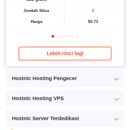
Jumlah Situs
2
Harga
$
0.72
Lebih rinci lagi
Hostnic Hosting Pengecer
Nama Paket
RES1 CPANEL
Hostnic Hosting VPS
Penyimpanan
10 GB
Nama Paket
CLOUD 0
Kuota Transfer Data
Tidak terbatas
Hostnic Server Terdedikasi
Penyimpanan
30 GB SSD
Jumlah Situs
8