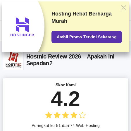
Kami memberi peringkat vendor berdasarkan pengetesan dan penelitian
yang ketat, tetapi juga mempertimbangkan umpan balik Anda dan
perjanjian komersial kami dengan penyedia. Halaman ini berisi tautan
Hosting Hebat
Berharga
afiliasi.
Pengungkapan Iklan
Murah
US$
Ambil Promo Terkini Sekarang
Hostnic Review 2026 – Apakah ini
Sepadan?
Skor Kami
4.2
Peringkat ke-51 dari 74 Web Hosting