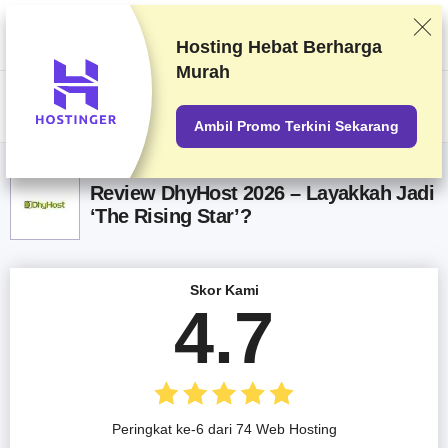
Kami memberi peringkat vendor berdasarkan pengetesan dan penelitian
yang ketat, tetapi juga mempertimbangkan umpan balik Anda dan
perjanjian komersial kami dengan penyedia. Halaman ini berisi tautan
Hosting Hebat
Berharga
afiliasi.
Pengungkapan Iklan
Murah
US$
Ambil Promo Terkini Sekarang
Review DhyHost 2026 – Layakkah Jadi
‘The Rising Star’?
Skor Kami
4.7
Peringkat ke-6 dari 74 Web Hosting