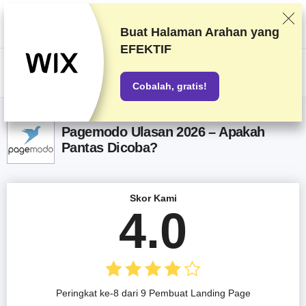
Kami memberi peringkat vendor berdasarkan pengetesan dan penelitian
yang ketat, tetapi juga mempertimbangkan umpan balik Anda dan
perjanjian komersial kami dengan penyedia. Halaman ini berisi tautan
Buat Halaman Arahan yang
afiliasi.
Pengungkapan Iklan
EFEKTIF
US$
Cobalah, gratis!
Pagemodo Ulasan 2026 – Apakah
Pantas Dicoba?
Skor Kami
4.0
Peringkat ke-8 dari 9 Pembuat Landing Page