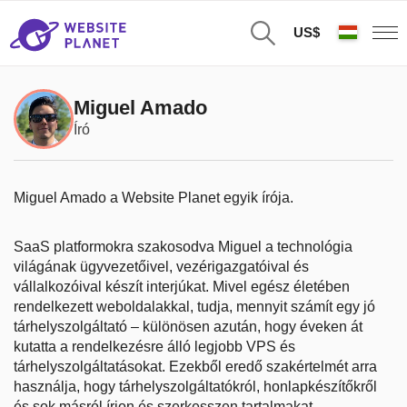
US$
Miguel Amado
Író
Miguel Amado a Website Planet egyik írója.
SaaS platformokra szakosodva Miguel a technológia
világának ügyvezetőivel, vezérigazgatóival és
vállalkozóival készít interjúkat. Mivel egész életében
rendelkezett weboldalakkal, tudja, mennyit számít egy jó
tárhelyszolgáltató – különösen azután, hogy éveken át
kutatta a rendelkezésre álló legjobb VPS és
tárhelyszolgáltatásokat. Ezekből eredő szakértelmét arra
használja, hogy tárhelyszolgáltatókról, honlapkészítőkről
és sok másról írjon és szerkesszen tartalmakat.