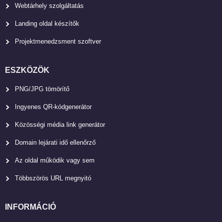
Webtárhely szolgáltatás
Landing oldal készítők
Projektmenedzsment szoftver
ESZKÖZÖK
PNG/JPG tömörítő
Ingyenes QR-kódgenerátor
Közösségi média link generátor
Domain lejárati idő ellenőrző
Az oldal működik vagy sem
Többszörös URL megnyitó
INFORMÁCIÓ