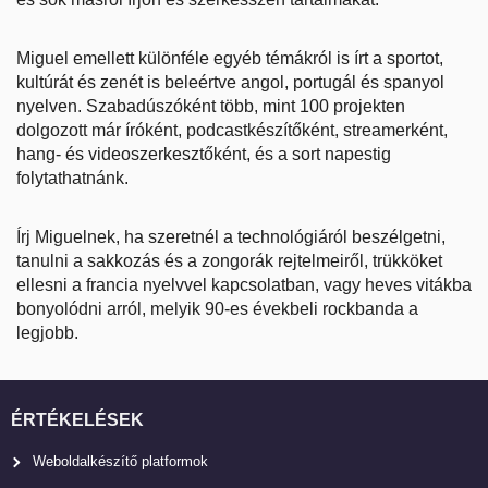
Miguel emellett különféle egyéb témákról is írt a sportot,
kultúrát és zenét is beleértve angol, portugál és spanyol
nyelven. Szabadúszóként több, mint 100 projekten
dolgozott már íróként, podcastkészítőként, streamerként,
hang- és videoszerkesztőként, és a sort napestig
folytathatnánk.
Írj Miguelnek, ha szeretnél a technológiáról beszélgetni,
tanulni a sakkozás és a zongorák rejtelmeiről, trükköket
ellesni a francia nyelvvel kapcsolatban, vagy heves vitákba
bonyolódni arról, melyik 90-es évekbeli rockbanda a
legjobb.
ÉRTÉKELÉSEK
Weboldalkészítő platformok