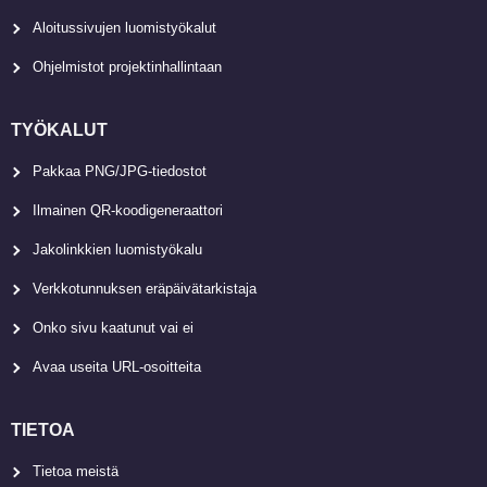
Aloitussivujen luomistyökalut
Ohjelmistot projektinhallintaan
TYÖKALUT
Pakkaa PNG/JPG-tiedostot
Ilmainen QR-koodigeneraattori
Jakolinkkien luomistyökalu
Verkkotunnuksen eräpäivätarkistaja
Onko sivu kaatunut vai ei
Avaa useita URL-osoitteita
TIETOA
Tietoa meistä