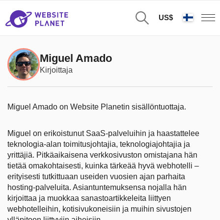
US$
Miguel Amado
Kirjoittaja
Miguel Amado on Website Planetin sisällöntuottaja.
Miguel on erikoistunut SaaS-palveluihin ja haastattelee
teknologia-alan toimitusjohtajia, teknologiajohtajia ja
yrittäjiä. Pitkäaikaisena verkkosivuston omistajana hän
tietää omakohtaisesti, kuinka tärkeää hyvä webhotelli –
erityisesti tutkittuaan useiden vuosien ajan parhaita
hosting-palveluita. Asiantuntemuksensa nojalla hän
kirjoittaa ja muokkaa sanastoartikkeleita liittyen
webhotelleihin, kotisivukoneisiin ja muihin sivustojen
ylläpitoon liittyviin aiheisiin.