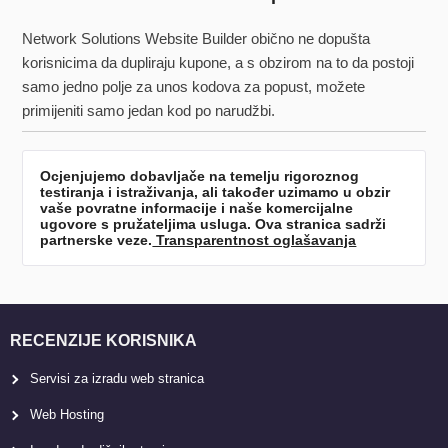
Network Solutions Website Builder obično ne dopušta
korisnicima da dupliraju kupone, a s obzirom na to da postoji
samo jedno polje za unos kodova za popust, možete
primijeniti samo jedan kod po narudžbi.
Ocjenjujemo dobavljače na temelju rigoroznog
testiranja i istraživanja, ali također uzimamo u obzir
vaše povratne informacije i naše komercijalne
ugovore s pružateljima usluga. Ova stranica sadrži
partnerske veze.
Transparentnost oglašavanja
RECENZIJE KORISNIKA
Servisi za izradu web stranica
Web Hosting