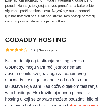
iznenadnom promotivnom kodu ili vremenski ograničenoj
ponudi, Nenad ju je vjerojatno već pronašao, a kako bi bio
siguran, i pročitao sitna slova. Najvažnije mu je pomoći
ljudima uštedjeti bez suvišnog stresa. Ako postoji pametniji
način kupovine, Nenad ga je već otkrio.
GODADDY HOSTING
3.7
Naša ocjena
Nakon detaljnog testiranja hosting servisa
GoDaddy, mogu vam reći jedno: nemate
apsolutno nikakvog razloga za odabir ovog
GoDaddy hostinga. Jedno je od najfrustriranijih
iskustava koja sam ikad doživio tijekom testiranja
web hostinga. Ako tražite cjenovno prihvatljiv
hosting u koji se zapravo možete pouzdati, bilo bi
vam puno bolje odabrati jedan od
Hostingerovih