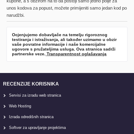
kupone, a s obzirom na to da postoji samo jedno polje za
unos kodova za popust, možete primijeniti samo jedan kod po
narudžbi.
Ocjenjujemo dobavljače na temelju rigoroznog
testiranja i istraživanja, ali također uzimamo u obzir
vaše povratne informacije i naše komercijalne
ugovore s pružateljima usluga. Ova stranica sadrži
partnerske veze.
Transparentnost oglašavanja
RECENZIJE KORISNIKA
Servisi za izradu web stranica
Web Hosting
Izrada odredišnih stranica
Softver za upravljanje projektima