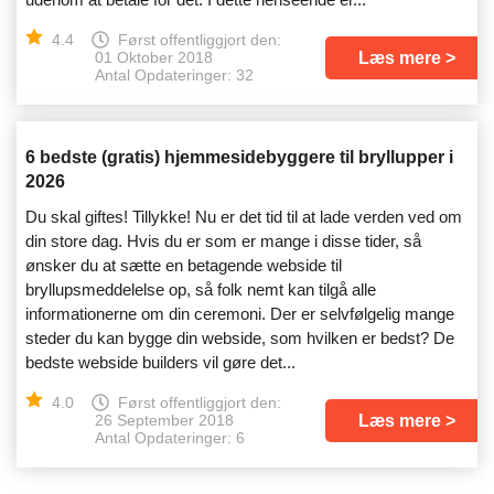
4.4
Først offentliggjort den:
Læs mere
01 Oktober 2018
Antal Opdateringer: 32
6 bedste (gratis) hjemmesidebyggere til bryllupper i
2026
Du skal giftes! Tillykke! Nu er det tid til at lade verden ved om
din store dag. Hvis du er som er mange i disse tider, så
ønsker du at sætte en betagende webside til
bryllupsmeddelelse op, så folk nemt kan tilgå alle
informationerne om din ceremoni. Der er selvfølgelig mange
steder du kan bygge din webside, som hvilken er bedst? De
bedste webside builders vil gøre det...
4.0
Først offentliggjort den:
Læs mere
26 September 2018
Antal Opdateringer: 6