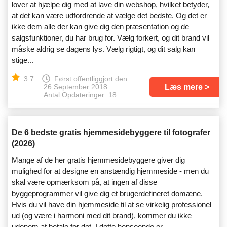
lover at hjælpe dig med at lave din webshop, hvilket betyder,
at det kan være udfordrende at vælge det bedste. Og det er
ikke dem alle der kan give dig den præsentation og de
salgsfunktioner, du har brug for. Vælg forkert, og dit brand vil
måske aldrig se dagens lys. Vælg rigtigt, og dit salg kan
stige...
3.7
Først offentliggjort den:
Læs mere
26 September 2018
Antal Opdateringer: 18
De 6 bedste gratis hjemmesidebyggere til fotografer
(2026)
Mange af de her gratis hjemmesidebyggere giver dig
mulighed for at designe en anstændig hjemmeside - men du
skal være opmærksom på, at ingen af ​​disse
byggeprogrammer vil give dig et brugerdefineret domæne.
Hvis du vil have din hjemmeside til at se virkelig professionel
ud (og være i harmoni med dit brand), kommer du ikke
udenom at betale for det. I dette henseende er...