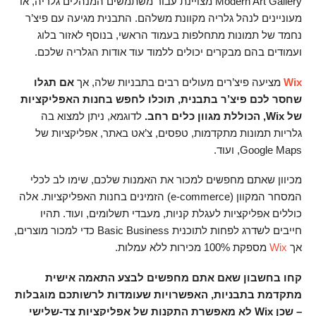
Modern Art Gallery מצויינת עבור משתמשים המנהלים גלריה, או
מעוניינים לנהל גלריה מקוונת משלהם. התבנית מגיעה עם פיצ’ר
נחמד של תמונות מתחלפות בעמוד הראשי, בנוסף לאזור בלוג
ועמודים בהם מבקרים יכולים ללמוד עוד אודות הגלריה שלכם.
Wix
מציעה פיצ’רים מעולים רבים בתבניות שלה, אך
אם תגלו
שחסר לכם פיצ’ר בתבנית, תוכלו לחפש בחנות האפליקציות
של Wix, הכוללת מגוון כלים רחב.
לדוגמא, ניתן למצוא בה
גלריות תמונות מתקדמות, טפסים, צ’אט באתר, אפליקציות של
Google Maps, ועוד.
מכיוון שאתם מחפשים למכור את האמנות שלכם, שימו לב לכלי
המסחר המקוון (e-commerce) הזמינים בחנות האפליקציות. אלה
כוללים אפליקציות לעגלת קניות, מעבדי תשלומים, ועוד. תהיו
חייבים לשדרג לפחות לתוכנית Basic Business כדי למכור מוצרים,
אך
Wix
מספקת 100% מכירות ללא עמלות.
קחו בחשבון שאם אתם מחפשים לבצע התאמה אישית
מתקדמת בתבניות, האפשרויות שעומדות לרשותכם מוגבלות
– שכן Wix לא מאפשרת התקנות של אפליקציות צד-שלישי