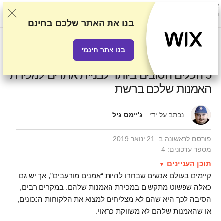
אנו מדרגים ספקים על סמך בדיקות ומחקר קפדניים, אך גם לוקחים בחשבון את
המשוב שלכם ואת ההסכמים המסחריים שיש לנו עם ספקים. עמוד זה מכיל
קישורים לשותפים.
גילוי נאות פרסומי
בנו את האתר שלכם בחינם
US$
בנו אתר חינמי
5 הכלים הטובים ביותר לבניית אתרים למכירת
האמנות שלכם ברשת
נכתב על ידי:
ג'יימס גיל
פורסם לראשונה ב:
21 ינואר 2019
מספר עדכונים: 4
תוכן העניינים‎‎
קיימים בעולם אנשים שבחרו להיות “אמנים מורעבים”, אך יש גם
כאלה שפשוט מתקשים במכירת האמנות שלהם. במקרים רבים,
הסיבה לכך היא שהם לא מצליחים למצוא את הלקוחות הנכונים,
או שהאמנות שלהם לא משווקת כראוי.