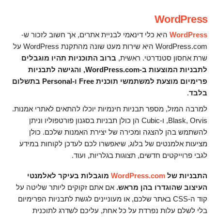
WordPress
WordPress
היא כלי דינאמי לבניית אתרים, אך חשוב לזכור ש-
WordPress.com היא שירות מעט שונה מהתקנת WordPress על
שרת אחסון סטנדרטי. ראשית,
ברוב התוכניות תהיו מוגבלים
לתבניות המוצעות ב-WordPress.com, והגישה לתבניות
פרימיום מוצעת למשתמשי תוכנית Free ו-Personal בתשלום
בלבד
.
למרבה המזל, מספר תבניות חינמיות יוכלו להתאים לאתרי אמנות.
Blask, Orvis, ו-Cubic הן כולן תבניות בסגנון פורטפוליו וניתן
להשתמש בהן להצגה ומכירה של יצירת האמנות שלכם. כולן
מציעות אלמנטים של בלוג, שיאפשרו לכם לעדכן לקוחות במידע
לגבי פרוייקטים חדשים, תצוגות בגלריות, ועוד.
התבניות של
WordPress.com
מוגבלות בעיקר לאלמנטי
העיצוב שהוגדרו בהן מראש.
אם אתם זקוקים ליותר שליטה על
קוד ה-CSS באתר שלכם, או מעוניינים לגשת לתבניות הפרימיום
בלי לשלם עלות נפרדת על כל אחת, עליכם לשדרג לתוכנית