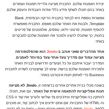
יצירת האמנות שלכם. התבנית מציעה גלריית תמונות ועמודים
באתר בהם תוכלו לשתף מידע כללי אודות העבודות והעסק שלכם.
אפשרות נוספת היא לבחור בתבנית הריקה הבסיסית, Blank
Template, ולבנות את האתר שלכם מאפס. התבנית מאפשרת
להוסיף תמונות, סרטוני וידאו, טפסים, ואלמנטים של פריטים
בחנות, כך שתוכלו להציג ולמכור את האמנות שלכם למבקרים
באתר.
אחד מהדברים שאני אוהב ב-
Jimdo
הוא שהפלטפורמה
מציעה עמוד עם מדריך צעד-אחד-צעד במיוחד לאמנים
.
המדריך יעבור איתכם על כל הצעדים הדרושים לבניית האתר
ולמכירת האמנות שלכם ברשת. שימו לב שתצטרכו לשדרג לתוכנית
Business כדי לאחסן חנות אינטרנט באתר.
בשונה מכלי בניית אתרים אחרים ברשימה זו,
Jimdo לא מציעה
חנות אפליקציות להתאמה אישית של האתר.
עם זאת, תוכלו
להתקין בה אפליקציות וווידג’טים צד-שלישי ולערוך את קוד ה-CSS
וה-HTML של התבניות. אם אתם יודעים איך לכתוב קוד, או מוכנים
ללמוד,
Jimdo
תספק לכם חופש יצירתי עצום – והאם זה לא בדיוק