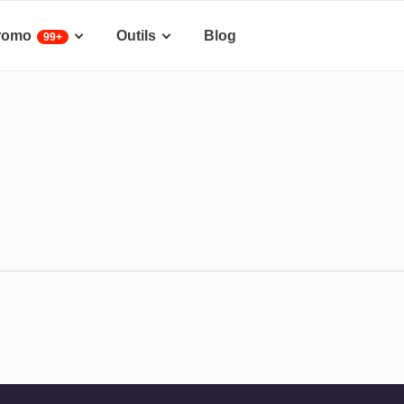
romo
Outils
Blog
99+