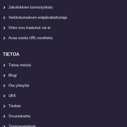
Jakolinkkien luomistyökalu
Verkkotunnuksen eräpäivätarkistaja
Onko sivu kaatunut vai ei
Avaa useita URL-osoitteita
TIETOA
Tietoa meistä
Blogi
Ota yhteyttä
UKK
Tiedote
Sivustokartta
Testimenetelmät