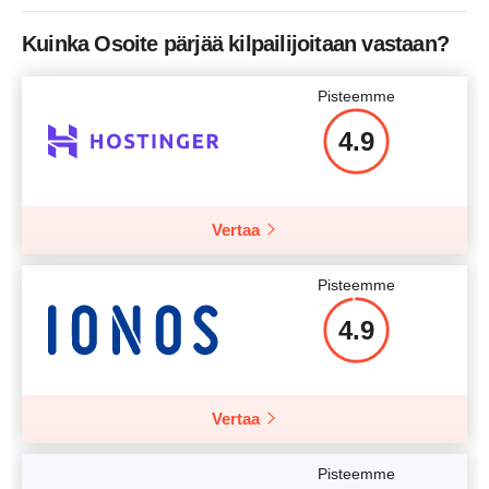
Hinta
$
7.49
Kuinka Osoite pärjää kilpailijoitaan vastaan?
Lisätietoja
Pisteemme
4.9
Lisätietoja
Vertaa
Pisteemme
4.9
Vertaa
Pisteemme