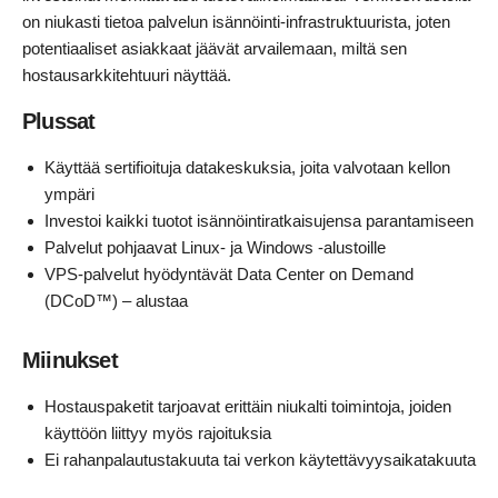
on niukasti tietoa palvelun isännöinti-infrastruktuurista, joten
potentiaaliset asiakkaat jäävät arvailemaan, miltä sen
hostausarkkitehtuuri näyttää.
Plussat
Käyttää sertifioituja datakeskuksia, joita valvotaan kellon
ympäri
Investoi kaikki tuotot isännöintiratkaisujensa parantamiseen
Palvelut pohjaavat Linux- ja Windows -alustoille
VPS-palvelut hyödyntävät Data Center on Demand
(DCoD™) – alustaa
Miinukset
Hostauspaketit tarjoavat erittäin niukalti toimintoja, joiden
käyttöön liittyy myös rajoituksia
Ei rahanpalautustakuuta tai verkon käytettävyysaikatakuuta