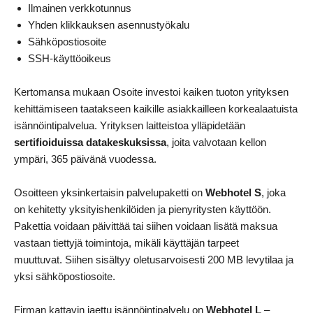
Ilmainen verkkotunnus
Yhden klikkauksen asennustyökalu
Sähköpostiosoite
SSH-käyttöoikeus
Kertomansa mukaan Osoite investoi kaiken tuoton yrityksen
kehittämiseen taatakseen kaikille asiakkailleen korkealaatuista
isännöintipalvelua. Yrityksen laitteistoa ylläpidetään
sertifioiduissa datakeskuksissa
, joita valvotaan kellon
ympäri, 365 päivänä vuodessa.
Osoitteen yksinkertaisin palvelupaketti on
Webhotel S
, joka
on kehitetty yksityishenkilöiden ja pienyritysten käyttöön.
Pakettia voidaan päivittää tai siihen voidaan lisätä maksua
vastaan tiettyjä toimintoja, mikäli käyttäjän tarpeet
muuttuvat. Siihen sisältyy oletusarvoisesti 200 MB levytilaa ja
yksi sähköpostiosoite.
Firman kattavin jaettu isännöintipalvelu on
Webhotel L
–