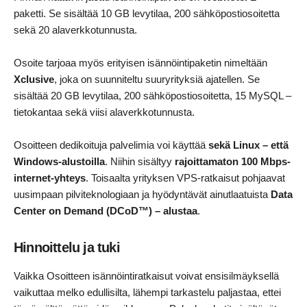
paketti. Se sisältää 10 GB levytilaa, 200 sähköpostiosoitetta
sekä 20 alaverkkotunnusta.
Osoite tarjoaa myös erityisen isännöintipaketin nimeltään
Xclusive
, joka on suunniteltu suuryrityksiä ajatellen. Se
sisältää 20 GB levytilaa, 200 sähköpostiosoitetta, 15 MySQL –
tietokantaa sekä viisi alaverkkotunnusta.
Osoitteen dedikoituja palvelimia voi käyttää
sekä Linux – että
Windows-alustoilla
. Niihin sisältyy
rajoittamaton 100 Mbps-
internet-yhteys
. Toisaalta yrityksen VPS-ratkaisut pohjaavat
uusimpaan pilviteknologiaan ja hyödyntävät ainutlaatuista
Data
Center on Demand (DCoD™) – alustaa
.
Hinnoittelu ja tuki
Vaikka Osoitteen isännöintiratkaisut voivat ensisilmäyksellä
vaikuttaa melko edullisilta, lähempi tarkastelu paljastaa, ettei