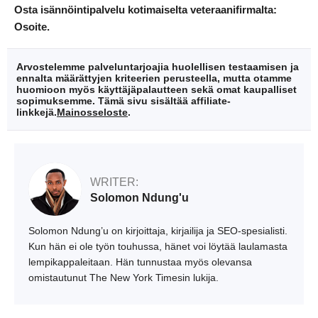
Osta isännöintipalvelu kotimaiselta veteraanifirmalta:
Osoite.
Arvostelemme palveluntarjoajia huolellisen testaamisen ja
ennalta määrättyjen kriteerien perusteella, mutta otamme
huomioon myös käyttäjäpalautteen sekä omat kaupalliset
sopimuksemme. Tämä sivu sisältää affiliate-
linkkejä.
Mainosseloste
.
WRITER:
Solomon Ndung'u
Solomon Ndung’u on kirjoittaja, kirjailija ja SEO-spesialisti.
Kun hän ei ole työn touhussa, hänet voi löytää laulamasta
lempikappaleitaan. Hän tunnustaa myös olevansa
omistautunut The New York Timesin lukija.