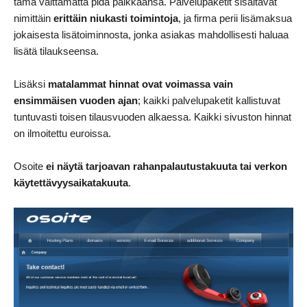
tämä välttämättä pidä paikkaansa. Palvelupaketit sisältävät
nimittäin
erittäin niukasti toimintoja
, ja firma perii lisämaksua
jokaisesta lisätoiminnosta, jonka asiakas mahdollisesti haluaa
lisätä tilaukseensa.
Lisäksi
matalammat hinnat ovat voimassa vain
ensimmäisen vuoden ajan
; kaikki palvelupaketit kallistuvat
tuntuvasti toisen tilausvuoden alkaessa. Kaikki sivuston hinnat
on ilmoitettu euroissa.
Osoite
ei näytä tarjoavan rahanpalautustakuuta tai verkon
käytettävyysaikatakuuta
.