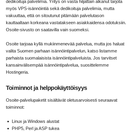
dedikoituja palvelimia. Yritys on vasta hiljattain alkanut tarjota
myös VPS-isännöintiä sekä dedikoituja palvelimia, mutta
vakuuttaa, että on sitoutunut pitämään palvelutason
kauttaaltaan korkeana vastatakseen asiakkaidensa odotuksiin.
Osoite-sivusto on saatavilla vain suomeksi.
Osoite tarjoaa kyllä mukiinmenevää palvelua, mutta jos haluat
valita Suomen parhaan isännöintipalvelun, katso listamme
parhaista suomalaisista isännöintipalveluista. Jos tarvitset
kansainvälisempää isännöintipalvelua, suosittelemme
Hostingeria.
Toiminnot ja helppokäyttöisyys
Osoite-palvelupaketit sisältävät oletusarvoisesti seuraavat
toiminnot:
Linux ja Windows alustat
PHP5, Perl ja ASP tukea