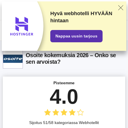
Arvostelemme palveluntarjoajia huolellisen testaamisen ja ennalta
määrättyjen kriteerien perusteella, mutta otamme huomioon myös
käyttäjäpalautteen sekä omat kaupalliset sopimuksemme. Tämä sivu
Hyvä webhotelli
HYVÄÄN
sisältää affiliate-linkkejä.
Mainosseloste
.
hintaan
US$
Nappaa uusin tarjous
Osoite kokemuksia 2026 – Onko se
sen arvoista?
Pisteemme
4.0
Sijoitus 51/58 kategoriassa Webhotellit