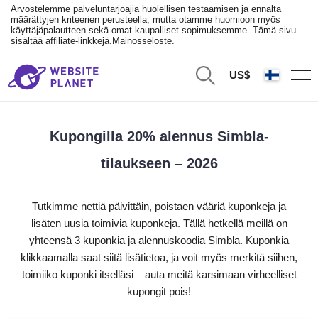
Arvostelemme palveluntarjoajia huolellisen testaamisen ja ennalta
määrättyjen kriteerien perusteella, mutta otamme huomioon myös
käyttäjäpalautteen sekä omat kaupalliset sopimuksemme. Tämä sivu
sisältää affiliate-linkkejä.
Mainosseloste
.
US$
Kupongilla 20% alennus Simbla-
tilaukseen – 2026
Tutkimme nettiä päivittäin, poistaen vääriä kuponkeja ja
lisäten uusia toimivia kuponkeja. Tällä hetkellä meillä on
yhteensä 3 kuponkia ja alennuskoodia Simbla. Kuponkia
klikkaamalla saat siitä lisätietoa, ja voit myös merkitä siihen,
toimiiko kuponki itselläsi – auta meitä karsimaan virheelliset
kupongit pois!