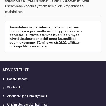
tarjolla on vain yksi tekstikenttä alennuskoodeille, joten
useamman koodin syöttäminen ei ole käytännössä
mahdollista.
Arvostelemme palveluntarjoajia huolellisen
testaamisen ja ennalta määrättyjen kriteerien
perusteella, mutta otamme huomioon myös
käyttäjäpalautteen sekä omat kaupalliset
sopimuksemme. Tämä sivu sisältää affiliate-
linkkejä.
Mainosseloste
.
ARVOSTELUT
Kotisivukoneet
Webhotellit
Aloitussivujen luomistyökalut
Ohjelmistot projektinhallintaan