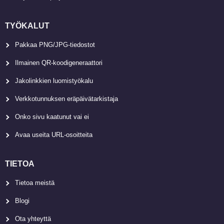
TYÖKALUT
Pakkaa PNG/JPG-tiedostot
Ilmainen QR-koodigeneraattori
Jakolinkkien luomistyökalu
Verkkotunnuksen eräpäivätarkistaja
Onko sivu kaatunut vai ei
Avaa useita URL-osoitteita
TIETOA
Tietoa meistä
Blogi
Ota yhteyttä