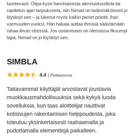
luontevasti. Olipa kyse harvinaisesta alennuskoodista tai
rajoitetun ajan tarjouksesta, niin Nenad on todennäköisesti jo
löytänyt sen – ja lukenut myös kaikki pienet präntit, ihan
varmuuden vuoksi. Hän haluaa auttaa ihmisiä säästämään
rahaa ilman stressiä. Jos ostamiseen on olemassa fiksumpi
tapa, Nenad on jo löytänyt sen.
SIMBLA
4.4
Pisteemme
Taitavammat käyttäjät arvostavat joustavia
muokkausmahdollisuuksia sekä kykyä luoda
sovelluksia, kun taas aloittelijat nauttivat
kotisivujen rakentamisen helppoudesta, joka
toteutuu yksinkertaisesti raahaamalla ja
pudottamalla elementtejä paikalleen.