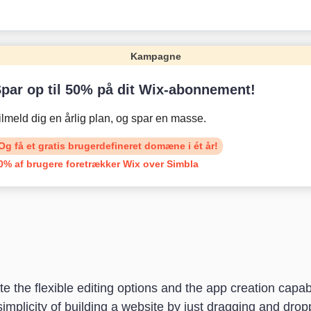
Kampagne
par op til 50% på dit Wix-abonnement!
ilmeld dig en årlig plan, og spar en masse.
Og få et gratis brugerdefineret domæne i ét år!
0% af brugere foretrækker Wix over Simbla
e the flexible editing options and the app creation capabi
 simplicity of building a website by just dragging and dro