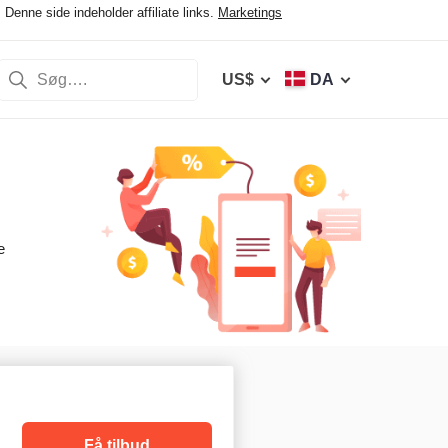
Denne side indeholder affiliate links.
Marketings
US$
DA
e
Få tilbud