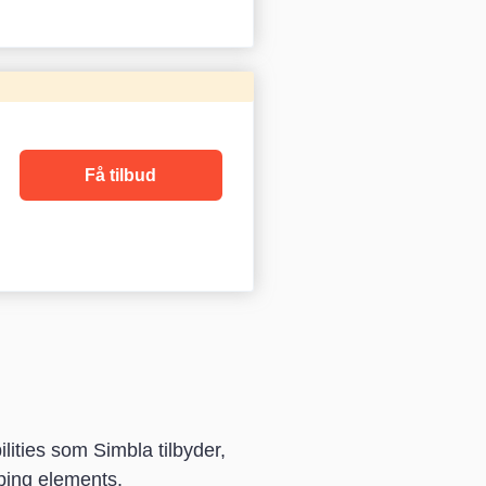
Få tilbud
lities som Simbla tilbyder,
pping elements.