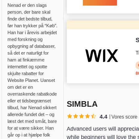
Nenad er den slags
person, der bare skal
finde det bedste tilbud,
før han trykker på “Køb”.
Han har i årevis arbejdet
med forskning og
S
opbygning af databaser,
så det er naturligt for
T
ham at finkæmme
internettet og spotte
skjulte rabatter for
8
Website Planet. Uanset
om det er en
overraskende rabatkode
eller et tidsbegrænset
SIMBLA
tilbud, har Nenad sikkert
allerede fundet det – og
4.4
Vores score
læst det med småt, bare
for at være sikker. Han
Advanced users will appreciat
går op i at hjælpe folk
while beginners will love the