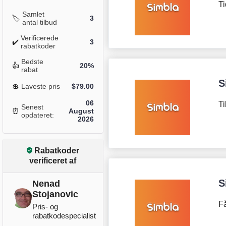
Ti
Samlet
🏷️
3
antal tilbud
Verificerede
✔️
3
rabatkoder
Bedste
👍
20%
rabat
S
💲
Laveste pris
$
79.00
06
Ti
Senest
⏰
August
opdateret:
2026
Rabatkoder
verificeret af
S
Nenad
Stojanovic
Få
Pris- og
rabatkodespecialist