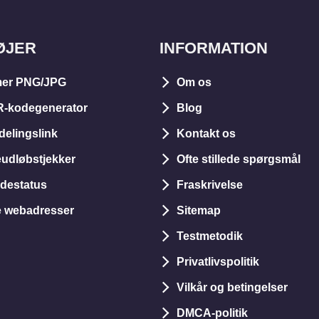
ØJER
INFORMATION
er PNG/JPG
Om os
R-kodegenerator
Blog
delingslink
Kontakt os
dløbstjekker
Ofte stillede spørgsmål
idestatus
Fraskrivelse
e webadresser
Sitemap
Testmetodik
Privatlivspolitik
Vilkår og betingelser
DMCA-politik