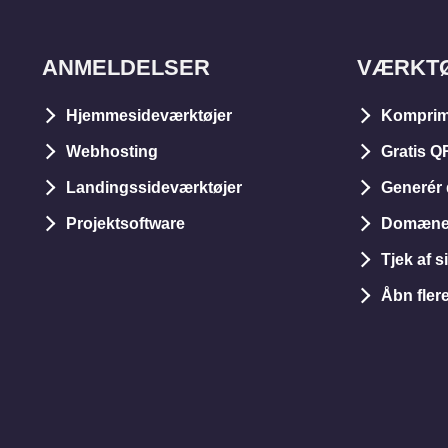
ANMELDELSER
VÆRKT
Hjemmesideværktøjer
Komprim
Webhosting
Gratis Q
Landingssideværktøjer
Generér 
Projektsoftware
Domæneu
Tjek af s
Åbn fler