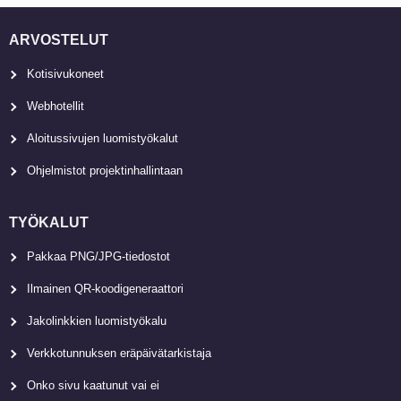
ARVOSTELUT
Kotisivukoneet
Webhotellit
Aloitussivujen luomistyökalut
Ohjelmistot projektinhallintaan
TYÖKALUT
Pakkaa PNG/JPG-tiedostot
Ilmainen QR-koodigeneraattori
Jakolinkkien luomistyökalu
Verkkotunnuksen eräpäivätarkistaja
Onko sivu kaatunut vai ei