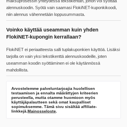
maksuprosessin yhteydessä tekstikentän, johon voi syöttää
alennuskoodin. Syötä vain saamasi FlokiNET-kuponkikoodi,
niin alennus vähennetään loppusummasta.
Voinko käyttää useamman kuin yhden
FlokiNET-kupongin kerrallaan?
FlokiNET ei periaatteesta salli tuplakuponkien käyttöä. Lisäksi
tarjolla on vain yksi tekstikenttä alennuskoodeille, joten
useamman koodin syöttäminen ei ole käytännössä
mahdollista.
Arvostelemme palveluntarjoajia huolellisen
testaamisen ja ennalta määrättyjen kriteerien
perusteella, mutta otamme huomioon myös
käyttäjäpalautteen sekä omat kaupalliset
sopimuksemme. Tämä sivu sisältää affiliate-
linkkejä.
Mainosseloste
.