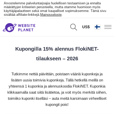
Arvostelemme palveluntarjoajia huolellisen testaamisen ja ennalta
määrättyjen kriteerien perusteella, mutta otamme huomioon myös
käyttäjäpalautteen sekä omat kaupalliset sopimuksemme. Tämä sivu
sisältää affiliate-linkkejä.
Mainosseloste
.
US$
Kupongilla 15% alennus FlokiNET-
tilaukseen – 2026
Tutkimme nettiä päivittäin, poistaen vääriä kuponkeja ja
lisäten uusia toimivia kuponkeja. Tällä hetkellä meillä on
yhteensä 1 kuponkia ja alennuskoodia FlokiNET. Kuponkia
klikkaamalla saat siitä lisätietoa, ja voit myös merkitä siihen,
toimiiko kuponki itselläsi – auta meitä karsimaan virheelliset
kupongit pois!