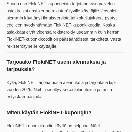
Suurin osa FlokiNET-kupongeista tarjotaan vain palvelun
asiakkaiksi ensi kertaa rekisteröityville käyttäjille. Jos olet
aiemmin käyttänyt ilmaisversiota tai kokeilujaksoa, pystyt
edelleen hyödyntämään FlokiNET-kuponkikoodia. Koska
asiakkaat eivät yleensä rekisteröidy useammin kuin kerran,
FlokiNET-kuponkikoodit on pääsääntöisesti tarkoitettu vasta
rekisteröityneille käyttäjille.
Tarjoaako FlokiNET usein alennuksia ja
tarjouksia?
Kyllä, FlokiNET tarjoaa uusia alennuksia ja tarjouksia läpi
vuoden 2026. Näihin sisältyy sesonkiluontoisia ja muita
erityiskampanjoita.
Miten käytän FlokiNET-kupongin?
FlokiNET-kuponkikoodin käyttö on helppoa. Näet