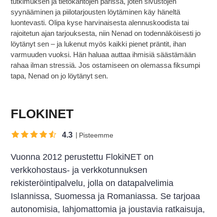
tutkimuksen ja tietokantojen parissa, joten sivustojen
syynääminen ja piilotarjousten löytäminen käy häneltä
luontevasti. Olipa kyse harvinaisesta alennuskoodista tai
rajoitetun ajan tarjouksesta, niin Nenad on todennäköisesti jo
löytänyt sen – ja lukenut myös kaikki pienet präntit, ihan
varmuuden vuoksi. Hän haluaa auttaa ihmisiä säästämään
rahaa ilman stressiä. Jos ostamiseen on olemassa fiksumpi
tapa, Nenad on jo löytänyt sen.
FLOKINET
4.3
Pisteemme
Vuonna 2012 perustettu FlokiNET on
verkkohostaus- ja verkkotunnuksen
rekisteröintipalvelu, jolla on datapalvelimia
Islannissa, Suomessa ja Romaniassa. Se tarjoaa
autonomisia, lahjomattomia ja joustavia ratkaisuja,