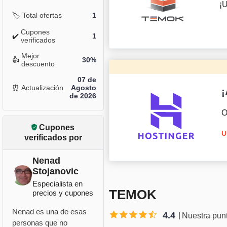
¡U
🏷️
Total ofertas
1
Cupones
✔️
1
verificados
Mejor
👍
30%
descuento
07 de
⏰
Actualización
Agosto
¡
de 2026
O
Cupones
U
verificados por
Nenad
Stojanovic
Especialista en
TEMOK
precios y cupones
Nenad es una de esas
4.4
Nuestra pun
personas que no