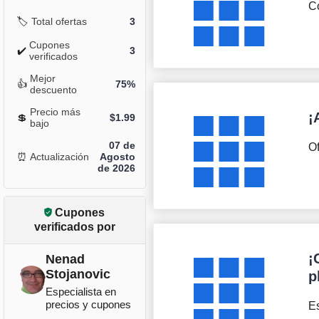
Co
🏷️
Total ofertas
3
Cupones
✔️
3
verificados
Mejor
👍
75%
descuento
Precio más
¡
💲
$
1.99
bajo
07 de
Of
⏰
Actualización
Agosto
de 2026
Cupones
verificados por
¡
Nenad
Stojanovic
p
Especialista en
precios y cupones
Es